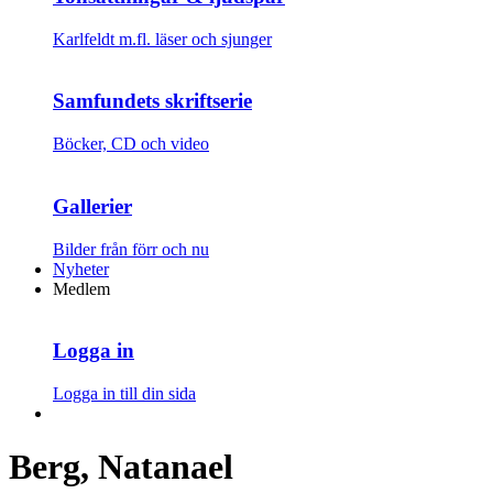
Karlfeldt m.fl. läser och sjunger
Samfundets skriftserie
Böcker, CD och video
Gallerier
Bilder från förr och nu
Nyheter
Medlem
Logga in
Logga in till din sida
Berg, Natanael