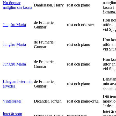
Nu öppnar
nattglim
Danielsson, Harry
röst och piano
nattglim sin krona
krona i
åkrarna.
Hon ko
de Frumerie,
Jungfru Maria
röst och orkester
utför ä
Gunnar
vid Sju
Hon ko
de Frumerie,
Jungfru Maria
röst och piano
utför ä
Gunnar
vid Sju
Hon ko
de Frumerie,
Jungfru Maria
röst och piano
utför ä
Gunnar
vid Sju
Längtan
Längtan heter min
de Frumerie,
röst och piano
min arv
arvedel
Gunnar
slottet i 
Ditt tem
Vinterorgel
Dicander, Jörgen
röst och piano/orgel
mörkt o
är des...
Intet är
Intet är som