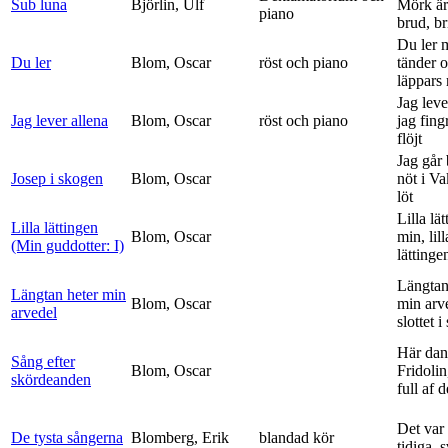
Sub luna
Björlin, Ulf
Mörk är
piano
brud, br
Du ler 
Du ler
Blom, Oscar
röst och piano
tänder 
läppars 
Jag leve
Jag lever allena
Blom, Oscar
röst och piano
jag fing
flöjt
Jag går
Josep i skogen
Blom, Oscar
nöt i V
löt
Lilla lä
Lilla lättingen
Blom, Oscar
min, lill
(Min guddotter: I)
lättinge
Längtan
Längtan heter min
Blom, Oscar
min arv
arvedel
slottet i 
Här dan
Sång efter
Blom, Oscar
Fridolin
skördeanden
full af d
Det var
De tysta sångerna
Blomberg, Erik
blandad kör
tidiga, 