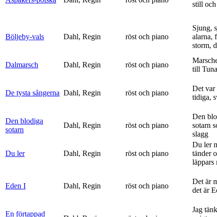
still och
Sjung, s
Böljeby-vals
Dahl, Regin
röst och piano
alarna, 
storm, d
Marsche
Dalmarsch
Dahl, Regin
röst och piano
till Tun
Det var
De tysta sångerna
Dahl, Regin
röst och piano
tidiga, 
Den blo
Den blodiga
Dahl, Regin
röst och piano
sotarn 
sotarn
slagg
Du ler 
Du ler
Dahl, Regin
röst och piano
tänder 
läppars 
Det är 
Eden I
Dahl, Regin
röst och piano
det är 
Jag tän
En förtappad