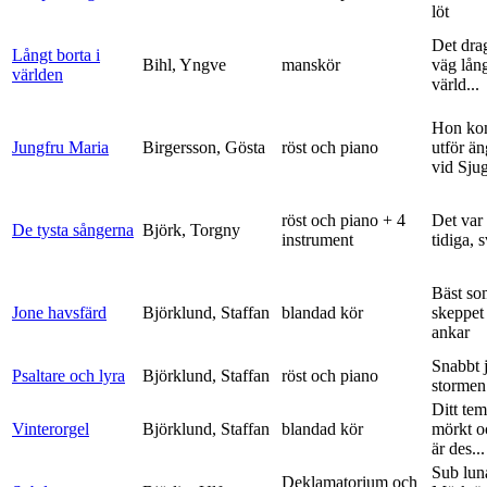
löt
Det dra
Långt borta i
Bihl, Yngve
manskör
väg lång
världen
värld...
Hon ko
Jungfru Maria
Birgersson, Gösta
röst och piano
utför ä
vid Sju
röst och piano + 4
Det var
De tysta sångerna
Björk, Torgny
instrument
tidiga, 
Bäst so
Jone havsfärd
Björklund, Staffan
blandad kör
skeppet 
ankar
Snabbt 
Psaltare och lyra
Björklund, Staffan
röst och piano
stormen
Ditt tem
Vinterorgel
Björklund, Staffan
blandad kör
mörkt o
är des...
Sub lun
Deklamatorium och