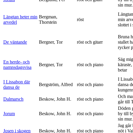
sin mur.
Längtan
Längtan heter min
Bergman,
röst
min arv
arvedel
Thorstein
slottet i 
Bruna h
De väntande
Bergner, Tor
röst och gitarr
stallet 
rycker p
Säg mig
En herde- och
Bergner, Tor
röst och piano
käraste,
namnsdagsvisa
betar
I Lissa
I Lissabon där
Bergström, Alfred
röst och piano
dansa d
dansa de
kungens 
Och ma
Dalmarsch
Beskow, John H.
röst och piano
går till
Döden g
Jorum
Beskow, John H.
röst och piano
by till 
sin mur.
Jag går
Josep i skogen
Beskow, John H.
röst och piano
nöt i V