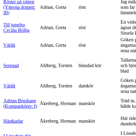
Röster på vägen
Jag mål
(Yttersta domen:
Adrian, Greta
röst
som far t
III)
himmelr
En visb
Till jungfru
Adrian, Greta
röst
ägnar di
Cecilia Böllja
Sissela B
Göken 
Vårlåt
Adrian, Greta
röst
ängarna 
sena nat
Tallarna
Serenad
Ahlberg, Torsten
blandad kör
och bjö
blad
Göken 
Vårlåt
Ahlberg, Torsten
damkör
ängarna 
sena nat
Adrian Brushane
Träd in,
Åkerberg, Herman
manskör
(Kompankörer: I)
bålde ka
Här ride
Hästkarlar
Åkerberg, Herman
manskör
dunderk
I Lissa
I Lissabon där