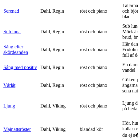
Tallarna
Serenad
Dahl, Regin
röst och piano
och bjö
blad
Sub lun
Sub luna
Dahl, Regin
röst och piano
Mörk är
brud, br
Här dan
Sång efter
Dahl, Regin
röst och piano
Fridolin
skördeanden
full af d
En dam 
Sång med positiv
Dahl, Regin
röst och piano
vandel
Göken 
Vårlåt
Dahl, Regin
röst och piano
ängarna 
sena nat
Ljung d
Ljung
Dahl, Viking
röst och piano
på heda
Hör, hu
kallar o
Majnattsröster
Dahl, Viking
blandad kör
du ej s�