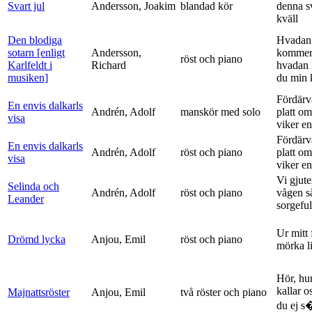
Svart jul
Andersson, Joakim
blandad kör
denna s
kväll
Den blodiga
Hvadan
sotarn [enligt
Andersson,
kommer
röst och piano
Karlfeldt i
Richard
hvadan
musiken]
du min k
Fördärv
En envis dalkarls
Andrén, Adolf
manskör med solo
platt om
visa
viker en 
Fördärv
En envis dalkarls
Andrén, Adolf
röst och piano
platt om
visa
viker en 
Vi gjute
Selinda och
Andrén, Adolf
röst och piano
vågen s
Leander
sorgeful
Ur mitt 
Drömd lycka
Anjou, Emil
röst och piano
mörka l
Hör, hu
kallar o
Majnattsröster
Anjou, Emil
två röster och piano
du ej s�