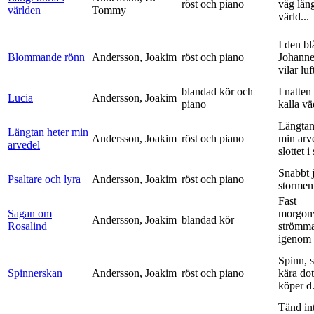
röst och piano
väg lång
världen
Tommy
värld...
I den bl
Blommande rönn
Andersson, Joakim
röst och piano
Johanne
vilar luf
blandad kör och
I natten
Lucia
Andersson, Joakim
piano
kalla vä
Längtan
Längtan heter min
Andersson, Joakim
röst och piano
min arv
arvedel
slottet i 
Snabbt 
Psaltare och lyra
Andersson, Joakim
röst och piano
stormen
Fast
Sagan om
morgon
Andersson, Joakim
blandad kör
Rosalind
strömm
igenom 
Spinn, 
Spinnerskan
Andersson, Joakim
röst och piano
kära dot
köper d.
Tänd int