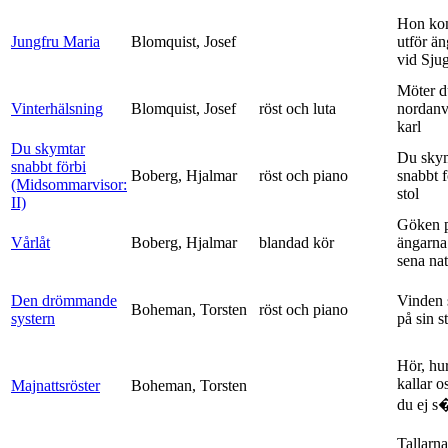
Hon ko
Jungfru Maria
Blomquist, Josef
utför ä
vid Sju
Möter d
Vinterhälsning
Blomquist, Josef
röst och luta
nordanv
karl
Du skymtar
Du sky
snabbt förbi
Boberg, Hjalmar
röst och piano
snabbt 
(Midsommarvisor:
stol
II)
Göken 
Vårlåt
Boberg, Hjalmar
blandad kör
ängarna 
sena nat
Den drömmande
Vinden 
Boheman, Torsten
röst och piano
systern
på sin s
Hör, hu
kallar o
Majnattsröster
Boheman, Torsten
du ej s�
Tallarna