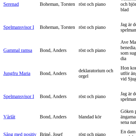
Serenad
Boheman, Torsten
röst och piano
och bjö
blad
Jag är 
Spelmansvisor I
Boheman, Torsten
röst och piano
spelma
Ave Mar
benedia
Gammal ramsa
Bond, Anders
röst och piano
som sug
dia
Hon ko
deklaratorium och
Jungfru Maria
Bond, Anders
utför ä
orgel
vid Sju
Jag är 
Spelmansvisor I
Bond, Anders
röst och piano
spelma
Göken 
Vårlåt
Bond, Anders
blandad kör
ängarna 
sena nat
En dam 
Sång med positiv
Briné, Josef
röst och piano