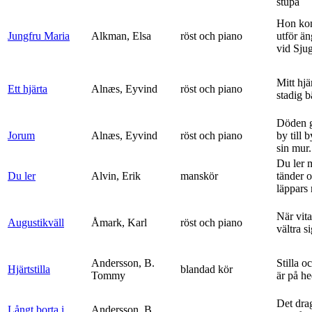
stupa
Hon ko
Jungfru Maria
Alkman, Elsa
röst och piano
utför ä
vid Sju
Mitt hjä
Ett hjärta
Alnæs, Eyvind
röst och piano
stadig b
Döden g
Jorum
Alnæs, Eyvind
röst och piano
by till 
sin mur.
Du ler 
Du ler
Alvin, Erik
manskör
tänder 
läppars 
När vit
Augustikväll
Åmark, Karl
röst och piano
vältra s
Andersson, B.
Stilla o
Hjärtstilla
blandad kör
Tommy
är på h
Det dra
Långt borta i
Andersson, B.