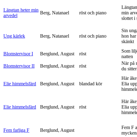
Längtan
Längtan heter min
Berg, Natanael
röst och piano
min arv
arvedel
slottet i 
Sin ung
Ung kärlek
Berg, Natanael
röst och piano
hon har
skänkt
Som lilj
Blomstervisor I
Berglund, August
röst
natten
När på 
Blomstervisor II
Berglund, August
röst
du sitter
Här åke
Elie himmelsfärd
Berglund, August
blandad kör
Elia upp 
himmele
Här åke
Elie himmelsfärd
Berglund, August
röst
Elia upp 
himmele
Fem F 
Fem farliga F
Berglund, August
mycken 