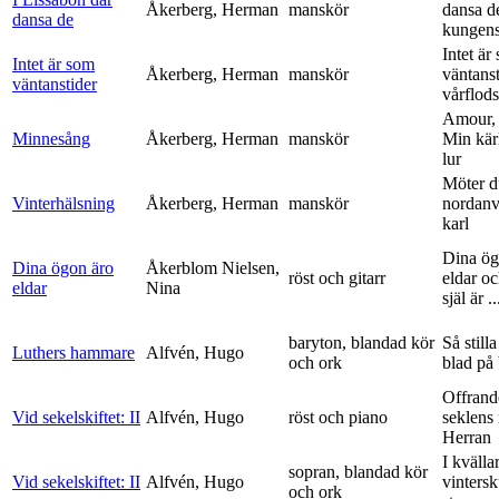
Åkerberg, Herman
manskör
dansa d
dansa de
kungens 
Intet är
Intet är som
Åkerberg, Herman
manskör
väntanst
väntanstider
vårflods
Amour,
Minnesång
Åkerberg, Herman
manskör
Min kär
lur
Möter d
Vinterhälsning
Åkerberg, Herman
manskör
nordanv
karl
Dina ög
Dina ögon äro
Åkerblom Nielsen,
röst och gitarr
eldar o
eldar
Nina
själ är ..
baryton, blandad kör
Så stilla
Luthers hammare
Alfvén, Hugo
och ork
blad på
Offrand
Vid sekelskiftet: II
Alfvén, Hugo
röst och piano
seklens
Herran
I kvälla
sopran, blandad kör
Vid sekelskiftet: II
Alfvén, Hugo
vinters
och ork