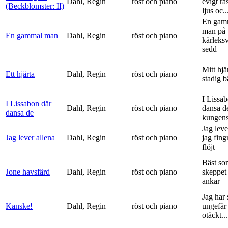
Dahl, Regin
röst och piano
evigt ra
(Beckblomster: II)
ljus oc..
En gam
man på
En gammal man
Dahl, Regin
röst och piano
kärleks
sedd
Mitt hjä
Ett hjärta
Dahl, Regin
röst och piano
stadig b
I Lissa
I Lissabon där
Dahl, Regin
röst och piano
dansa d
dansa de
kungens 
Jag leve
Jag lever allena
Dahl, Regin
röst och piano
jag fing
flöjt
Bäst so
Jone havsfärd
Dahl, Regin
röst och piano
skeppet 
ankar
Jag har s
Kanske!
Dahl, Regin
röst och piano
ungefär 
otäckt...