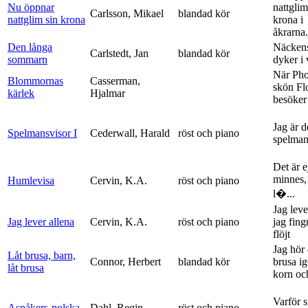
Nu öppnar
nattglim
Carlsson, Mikael
blandad kör
nattglim sin krona
krona i
åkrarna.
Den långa
Näckens
Carlstedt, Jan
blandad kör
sommarn
dyker i
När Ph
Blommornas
Casserman,
skön Fl
kärlek
Hjalmar
besöker
Jag är 
Spelmansvisor I
Cederwall, Harald
röst och piano
spelma
Det är ej
minnes,
Humlevisa
Cervin, K.A.
röst och piano
l�...
Jag leve
Jag lever allena
Cervin, K.A.
röst och piano
jag fing
flöjt
Jag hör 
Låt brusa, barn,
Connor, Herbert
blandad kör
brusa i
låt brusa
korn och
Varför si
Aspåkers-polska
Dahl, Regin
röst och piano