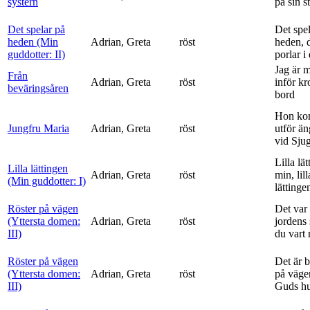
systern
på sin s
Det spelar på
Det spe
heden (Min
Adrian, Greta
röst
heden, 
guddotter: II)
porlar i
Jag är 
Från
Adrian, Greta
röst
inför k
beväringsåren
bord
Hon ko
Jungfru Maria
Adrian, Greta
röst
utför ä
vid Sju
Lilla lä
Lilla lättingen
Adrian, Greta
röst
min, lill
(Min guddotter: I)
lättinge
Röster på vägen
Det var 
(Yttersta domen:
Adrian, Greta
röst
jordens 
III)
du vart 
Röster på vägen
Det är 
(Yttersta domen:
Adrian, Greta
röst
på vägen
III)
Guds h