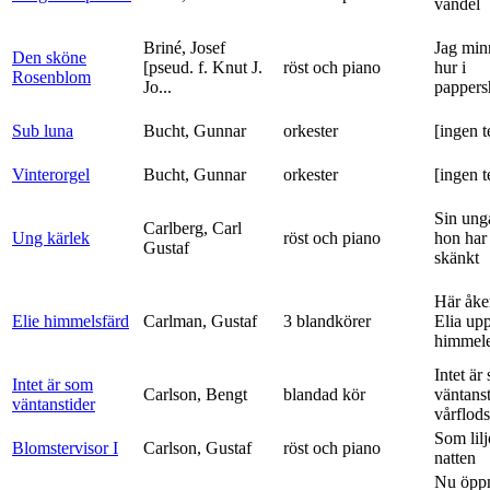
vandel
Briné, Josef
Jag min
Den sköne
[pseud. f. Knut J.
röst och piano
hur i
Rosenblom
Jo...
pappers
Sub luna
Bucht, Gunnar
orkester
[ingen t
Vinterorgel
Bucht, Gunnar
orkester
[ingen t
Sin ung
Carlberg, Carl
Ung kärlek
röst och piano
hon har
Gustaf
skänkt
Här åke
Elie himmelsfärd
Carlman, Gustaf
3 blandkörer
Elia upp 
himmele
Intet är
Intet är som
Carlson, Bengt
blandad kör
väntanst
väntanstider
vårflods
Som lilj
Blomstervisor I
Carlson, Gustaf
röst och piano
natten
Nu öpp