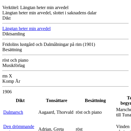
Verktitel: Längtan heter min arvedel
Längtan heter min arvedel, slottet i saknadens dalar
Dikt
Längtan heter min arvedel
Diktsamling
Fridolins lustgård och Dalmålningar på rim (1901)
Besättning
röst och piano
Musikförlag
ms X
Komp År
1906
T
Dikt
Tonsättare
Besättning
begy
Marsche
Dalmarsch
Aagaard, Thorvald
röst och piano
till Tun
Den drömmande
Vinden 
Adrian, Greta
röst