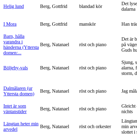
Det lyse
Helig lund
Berg, Gottfrid
blandad kör
dalarna
I Mora
Berg, Gottfrid
manskör
Han trä
Barn, hålla
Det är 
varandra i
Berg, Natanael
röst och piano
på vägen
händerna (Yttersta
Guds h
domen:...
Sjung, s
Böljeby-vals
Berg, Natanael
röst och piano
alarna, 
storm, d
Dalmålaren (ur
Berg, Natanael
röst och piano
Jag mål
Yttersta domen)
Intet är som
Gleicht
Berg, Natanael
röst och piano
väntanstider
nichts
Längtan
Längtan heter min
Berg, Natanael
röst och orkester
min arv
arvedel
slottet i 