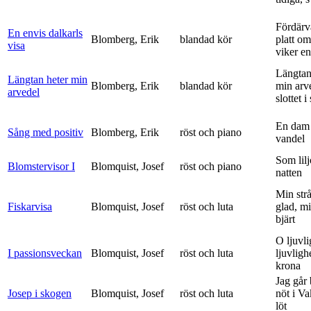
Fördärv
En envis dalkarls
Blomberg, Erik
blandad kör
platt om
visa
viker en 
Längtan
Längtan heter min
Blomberg, Erik
blandad kör
min arv
arvedel
slottet i 
En dam 
Sång med positiv
Blomberg, Erik
röst och piano
vandel
Som lilj
Blomstervisor I
Blomquist, Josef
röst och piano
natten
Min strå
Fiskarvisa
Blomquist, Josef
röst och luta
glad, mi
bjärt
O ljuvli
I passionsveckan
Blomquist, Josef
röst och luta
ljuvligh
krona
Jag går
Josep i skogen
Blomquist, Josef
röst och luta
nöt i V
löt