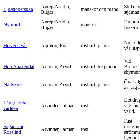
Anrep-Nordin,
Stilla ti
Ljusstöperskan
manskör och piano
Birger
stjärnan
Anrep-Nordin,
Du nor
Ny nord
manskör
Birger
friska a
Nu är de
Höstens vår
Aquilon, Enar
röst och piano
vår uts
Vid
Herr Snakendal
Arnman, Arvid
röst och tre pianon
Brittmäs
skymnin
Över di
Nattyxne
Arnman, Arvid
röst och piano
älskogs
Det dra
Långt borta i
Arvinder, Jalmar
röst
väg lång
världen
värld...
Fast
Sagan om
morgon
Arvinder, Jalmar
röst
Rosalind
strömma
igenom 