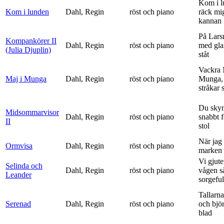
Kom i l
Kom i lunden
Dahl, Regin
röst och piano
räck mi
kannan
På Lars
Kompankörer II
Dahl, Regin
röst och piano
med gla
(Julia Djuplin)
ståt
Vackra 
Maj i Munga
Dahl, Regin
röst och piano
Munga, 
stråkar s
Du sky
Midsommarvisor
Dahl, Regin
röst och piano
snabbt 
II
stol
När jag 
Ormvisa
Dahl, Regin
röst och piano
marken 
Vi gjute
Selinda och
Dahl, Regin
röst och piano
vågen s
Leander
sorgeful
Tallarna
Serenad
Dahl, Regin
röst och piano
och bjö
blad