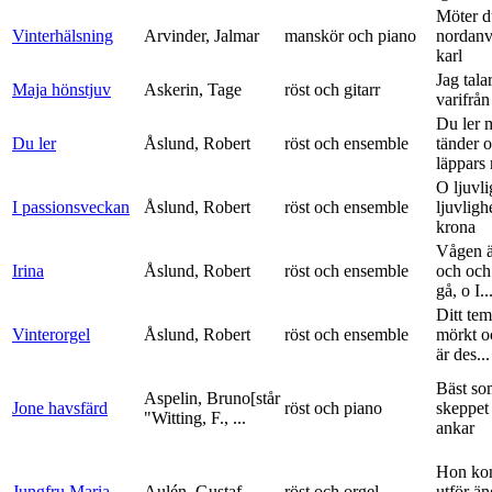
Möter d
Vinterhälsning
Arvinder, Jalmar
manskör och piano
nordanv
karl
Jag tala
Maja hönstjuv
Askerin, Tage
röst och gitarr
varifrå
Du ler 
Du ler
Åslund, Robert
röst och ensemble
tänder 
läppars 
O ljuvli
I passionsveckan
Åslund, Robert
röst och ensemble
ljuvligh
krona
Vågen ä
Irina
Åslund, Robert
röst och ensemble
och och
gå, o I..
Ditt tem
Vinterorgel
Åslund, Robert
röst och ensemble
mörkt o
är des...
Bäst so
Aspelin, Bruno[står
Jone havsfärd
röst och piano
skeppet 
"Witting, F., ...
ankar
Hon ko
Jungfru Maria
Aulén, Gustaf
röst och orgel
utför ä