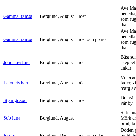
Ave Mar
benedia
Gammal ramsa
Berglund, August
röst
som sug
dia
Ave Mar
benedia
Gammal ramsa
Berglund, August
röst och piano
som sug
dia
Bäst so
Jone havsfärd
Berglund, August
röst
skeppet 
ankar
Vi ha ar
Lejonets barn
Berglund, August
röst
fader, v
märg av 
Det går e
Stjärngossar
Berglund, August
röst
vår by
Sub lun
Sub luna
Berglund, August
Mörk är
brud, br
Döden g
Jorum
Berglund, Per
röst och gitarr
by till 