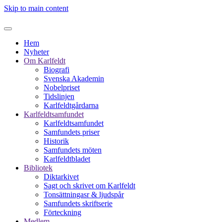
Skip to main content
Hem
Nyheter
Om Karlfeldt
Biografi
Svenska Akademin
Nobelpriset
Tidslinjen
Karlfeldtgårdarna
Karlfeldtsamfundet
Karlfeldtsamfundet
Samfundets priser
Historik
Samfundets möten
Karlfeldtbladet
Bibliotek
Diktarkivet
Sagt och skrivet om Karlfeldt
Tonsättningasr & ljudspår
Samfundets skriftserie
Förteckning
Medlem