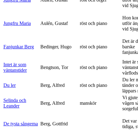
vid Sju
Hon ko
Jungfru Maria
Aulén, Gustaf
röst och piano
utför ä
vid Sju
Det är 
Fanjunkar Berg
Bedinger, Hugo
röst och piano
barske
fanjunk
Intet är
Intet är som
Bengtson, Tor
röst och piano
väntanst
väntanstider
vårflods
Du ler 
Du ler
Berg, Alfred
röst och piano
tänder 
läppars 
Vi gjute
Selinda och
Berg, Alfred
manskör
vågen s
Leander
sorgeful
Det var
De tysta sångerna
Berg, Gottfrid
tidiga, 