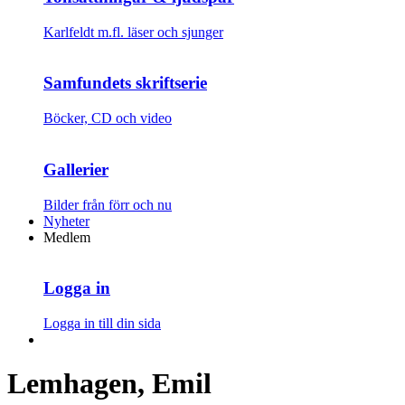
Karlfeldt m.fl. läser och sjunger
Samfundets skriftserie
Böcker, CD och video
Gallerier
Bilder från förr och nu
Nyheter
Medlem
Logga in
Logga in till din sida
Lemhagen, Emil