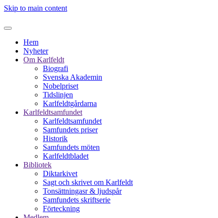
Skip to main content
Hem
Nyheter
Om Karlfeldt
Biografi
Svenska Akademin
Nobelpriset
Tidslinjen
Karlfeldtgårdarna
Karlfeldtsamfundet
Karlfeldtsamfundet
Samfundets priser
Historik
Samfundets möten
Karlfeldtbladet
Bibliotek
Diktarkivet
Sagt och skrivet om Karlfeldt
Tonsättningasr & ljudspår
Samfundets skriftserie
Förteckning
Medlem