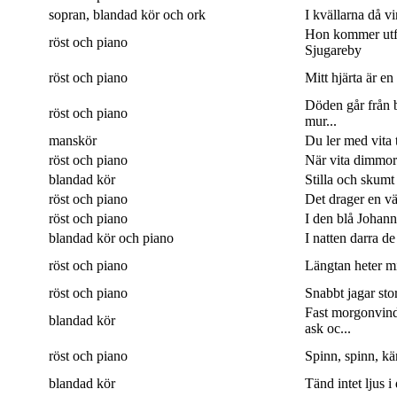
sopran, blandad kör och ork
I kvällarna då v
Hon kommer utf
röst och piano
Sjugareby
röst och piano
Mitt hjärta är en
Döden går från b
röst och piano
mur...
manskör
Du ler med vita 
röst och piano
När vita dimmor 
blandad kör
Stilla och skumt
röst och piano
Det drager en väg
röst och piano
I den blå Johanne
blandad kör och piano
I natten darra de
röst och piano
Längtan heter min
röst och piano
Snabbt jagar sto
Fast morgonvin
blandad kör
ask oc...
röst och piano
Spinn, spinn, kär
blandad kör
Tänd intet ljus i