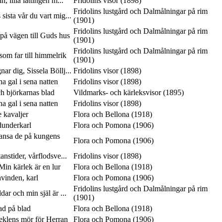
n, lilla lättingen m...
Fridolins visor (1898)
Fridolins lustgård och Dalmålningar på rim
 sista vår du vart mig...
(1901)
Fridolins lustgård och Dalmålningar på rim
på vägen till Guds hus
(1901)
Fridolins lustgård och Dalmålningar på rim
som far till himmelrik
(1901)
ar dig, Sissela Böllj...
Fridolins visor (1898)
 gal i sena natten
Fridolins visor (1898)
ch björkarnas blad
Vildmarks- och kärleksvisor (1895)
 gal i sena natten
Fridolins visor (1898)
e kavaljer
Flora och Bellona (1918)
dunderkarl
Flora och Pomona (1906)
dansa de på kungens
Flora och Pomona (1906)
anstider, vårflodsve...
Fridolins visor (1898)
in kärlek är en lur
Flora och Bellona (1918)
vinden, karl
Flora och Pomona (1906)
Fridolins lustgård och Dalmålningar på rim
ar och min själ är ...
(1901)
lad på blad
Flora och Bellona (1918)
seklens mör för Herran
Flora och Pomona (1906)