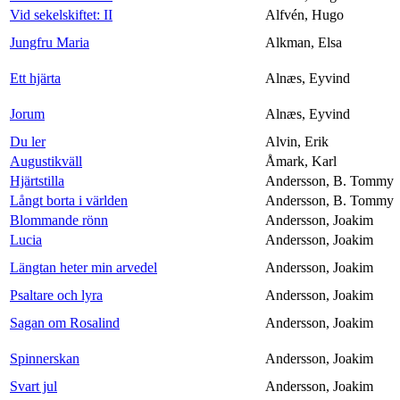
Vid sekelskiftet: II
Alfvén, Hugo
Jungfru Maria
Alkman, Elsa
Ett hjärta
Alnæs, Eyvind
Jorum
Alnæs, Eyvind
Du ler
Alvin, Erik
Augustikväll
Åmark, Karl
Hjärtstilla
Andersson, B. Tommy
Långt borta i världen
Andersson, B. Tommy
Blommande rönn
Andersson, Joakim
Lucia
Andersson, Joakim
Längtan heter min arvedel
Andersson, Joakim
Psaltare och lyra
Andersson, Joakim
Sagan om Rosalind
Andersson, Joakim
Spinnerskan
Andersson, Joakim
Svart jul
Andersson, Joakim