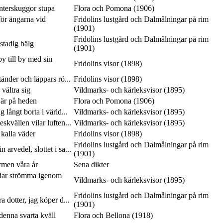
interskuggor stupa
Flora och Pomona (1906)
ör ängarna vid
Fridolins lustgård och Dalmålningar på rim
(1901)
Fridolins lustgård och Dalmålningar på rim
 stadig bälg
(1901)
y till by med sin
Fridolins visor (1898)
tänder och läppars rö...
Fridolins visor (1898)
vältra sig
Vildmarks- och kärleksvisor (1895)
 är på heden
Flora och Pomona (1906)
 långt borta i värld...
Vildmarks- och kärleksvisor (1895)
skvällen vilar luften...
Vildmarks- och kärleksvisor (1895)
 kalla väder
Fridolins visor (1898)
Fridolins lustgård och Dalmålningar på rim
 arvedel, slottet i sa...
(1901)
rmen våra år
Sena dikter
dar strömma igenom
Vildmarks- och kärleksvisor (1895)
Fridolins lustgård och Dalmålningar på rim
a dotter, jag köper d...
(1901)
 denna svarta kväll
Flora och Bellona (1918)