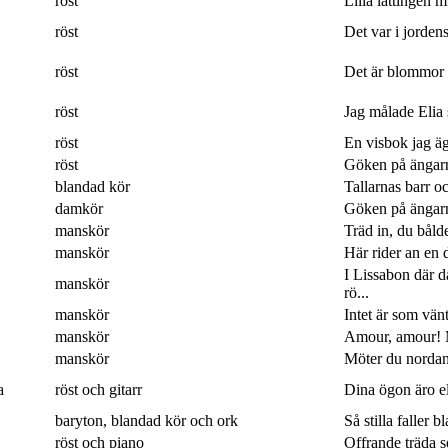
röst
Lilla lättingen mi
röst
Det var i jordens
röst
Det är blommor 
röst
Jag målade Elia 
röst
En visbok jag ägn
röst
Göken på ängarna
blandad kör
Tallarnas barr o
damkör
Göken på ängarna
manskör
Träd in, du båld
manskör
Här rider an en 
I Lissabon där 
manskör
rö...
manskör
Intet är som vänt
manskör
Amour, amour! M
manskör
Möter du nordan
a
röst och gitarr
Dina ögon äro eld
baryton, blandad kör och ork
Så stilla faller b
röst och piano
Offrande träda 