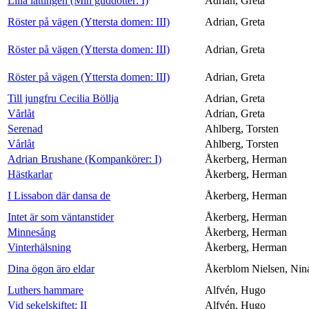
Lilla lättingen (Min guddotter: I)
Adrian, Greta
Röster på vägen (Yttersta domen: III)
Adrian, Greta
Röster på vägen (Yttersta domen: III)
Adrian, Greta
Röster på vägen (Yttersta domen: III)
Adrian, Greta
Till jungfru Cecilia Böllja
Adrian, Greta
Vårlåt
Adrian, Greta
Serenad
Ahlberg, Torsten
Vårlåt
Ahlberg, Torsten
Adrian Brushane (Kompankörer: I)
Åkerberg, Herman
Hästkarlar
Åkerberg, Herman
I Lissabon där dansa de
Åkerberg, Herman
Intet är som väntanstider
Åkerberg, Herman
Minnesång
Åkerberg, Herman
Vinterhälsning
Åkerberg, Herman
Dina ögon äro eldar
Åkerblom Nielsen, Nin
Luthers hammare
Alfvén, Hugo
Vid sekelskiftet: II
Alfvén, Hugo