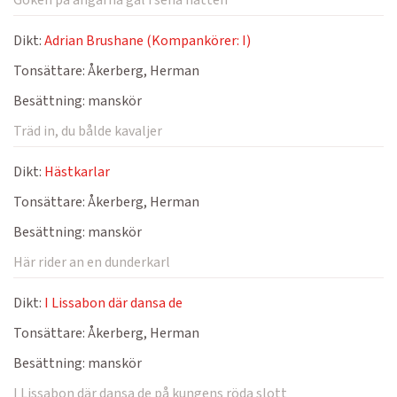
Göken på ängarna gal i sena natten
Dikt:
Adrian Brushane (Kompankörer: I)
Tonsättare:
Åkerberg, Herman
Besättning:
manskör
Träd in, du bålde kavaljer
Dikt:
Hästkarlar
Tonsättare:
Åkerberg, Herman
Besättning:
manskör
Här rider an en dunderkarl
Dikt:
I Lissabon där dansa de
Tonsättare:
Åkerberg, Herman
Besättning:
manskör
I Lissabon där dansa de på kungens röda slott