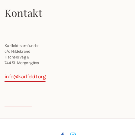
Kontakt
Karlfeldtsamfundet
c/o Hildebrand
Fischers väg 8
744 51 Morgongåva
info@karlfeldt.org