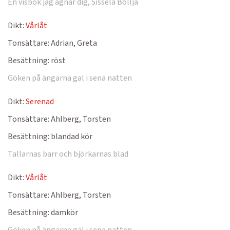
En visbok jag ägnar dig, Sissela Böllja
Dikt:
Vårlåt
Tonsättare:
Adrian, Greta
Besättning:
röst
Göken på ängarna gal i sena natten
Dikt:
Serenad
Tonsättare:
Ahlberg, Torsten
Besättning:
blandad kör
Tallarnas barr och björkarnas blad
Dikt:
Vårlåt
Tonsättare:
Ahlberg, Torsten
Besättning:
damkör