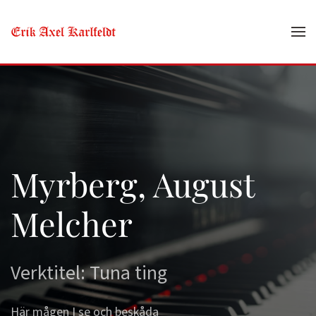
Skip to main content
Myrberg, August
Melcher
Verktitel: Tuna ting
Här mågen I se och beskåda