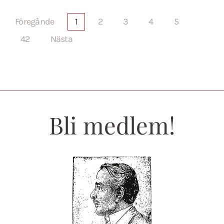
Föregånde
1
2
3
4
5
42
Nästa
Bli medlem!