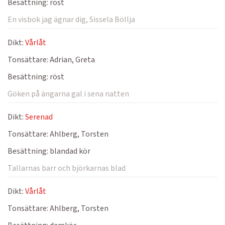
Besättning:
röst
En visbok jag ägnar dig, Sissela Böllja
Dikt:
Vårlåt
Tonsättare:
Adrian, Greta
Besättning:
röst
Göken på ängarna gal i sena natten
Dikt:
Serenad
Tonsättare:
Ahlberg, Torsten
Besättning:
blandad kör
Tallarnas barr och björkarnas blad
Dikt:
Vårlåt
Tonsättare:
Ahlberg, Torsten