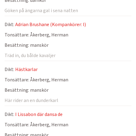
Besättning:
damkör
Göken på ängarna gal i sena natten
Dikt:
Adrian Brushane (Kompankörer: I)
Tonsättare:
Åkerberg, Herman
Besättning:
manskör
Träd in, du bålde kavaljer
Dikt:
Hästkarlar
Tonsättare:
Åkerberg, Herman
Besättning:
manskör
Här rider an en dunderkarl
Dikt:
I Lissabon där dansa de
Tonsättare:
Åkerberg, Herman
Besättning:
manskör