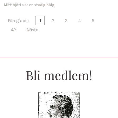
Mitt hjärta är en stadig bälg
Föregånde
1
2
3
4
5
42
Nästa
Bli medlem!