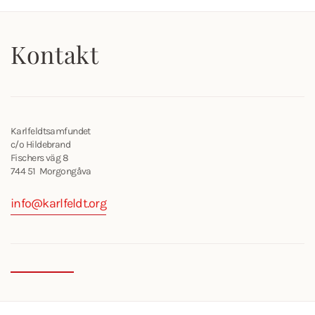
Kontakt
Karlfeldtsamfundet
c/o Hildebrand
Fischers väg 8
744 51 Morgongåva
info@karlfeldt.org