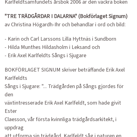
Karlfeldtsamfundets årsbok 2006 är den vackra boken
"TRE TRÄDGÅRDAR I DALARNA" (Bokförlaget Signum)
av Christina Högardh-Ihr och behandlar i ord och bild:
- Karin och Carl Larssons Lilla Hyttnäs i Sundborn
- Hilda Munthes Hildasholm i Leksand och
- Erik Axel Karlfeldts Sångs i Sjugare
BOKFÖRLAGET SIGNUM skriver beträffande Erik Axel
Karlfeldts
Sångs i Sjugare: "... Trädgården på Sångs gjordes för
den
växtintresserade Erik Axel Karlfeldt, som hade givit
Ester
Claesson, vår första kvinnliga trädgårdsarkitekt, i
uppdrag
att utforma sin trädgård. Karlfeldt såg i naturen en