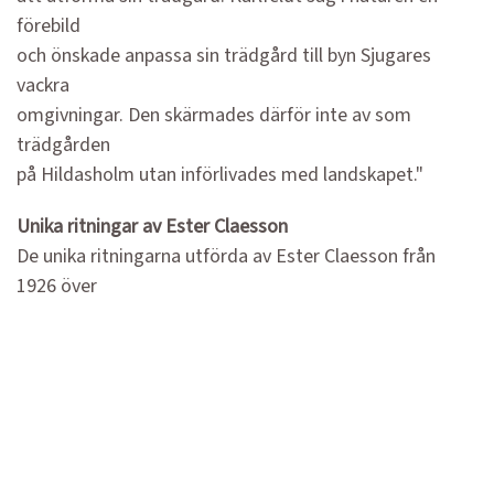
förebild
och önskade anpassa sin trädgård till byn Sjugares
vackra
omgivningar. Den skärmades därför inte av som
trädgården
på Hildasholm utan införlivades med landskapet."
Unika ritningar av Ester Claesson
De unika ritningarna utförda av Ester Claesson från
1926 över
Sångs i Sjugare finns avbildade i boken.
Sångs i Sjugare är förmodligen den enda komplett
kvarvarande
trädgården ritad av Ester Claesson.
Innehållsförteckning: