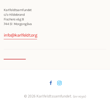
Karlfeldtsamfundet
c/o Hildebrand
Fischers väg 8
744 51 Morgongåva
info@karlfeldt.org
©
2026
Karlfeldtssamfundet.
(av voya)