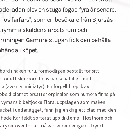
tade ladan blev en stuga fogad fyra år senare,
os farfars", som en besökare från Bjursås
att rymma skaldens arbetsrum och
nämningen Gammelstugan fick den behålla
nhända i köpet.
ord i naken furu, förmodligen beställt för sitt
ör ett skrivbord finns här schatullet med
 (även en minia­tyr). En förgylld replik av
obel­diplomet ersätter orginalen som numera finns på
F. Nymans bibeltjocka Flora, uppslagen som maken
tucket i underlägget, fann jag en dag ett blad med den
 hade Karlfeldt sorterat upp dikterna i Hösthorn och
ryker över för att nå vad vi känner igen i tryckt