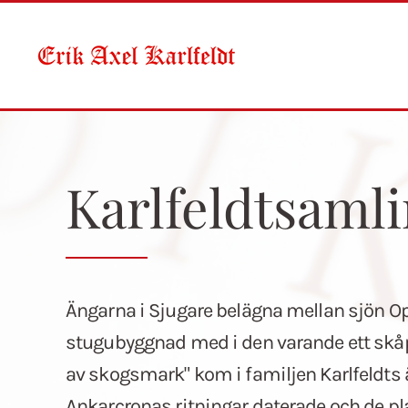
Skip to main content
Karlfeldtsaml
Ängarna i Sjugare belägna mellan sjön 
stugubyggnad med i den varande ett skåp,
av skogsmark" kom i familjen Karlfeldts ä
Ankarcronas ritningar daterade och de p