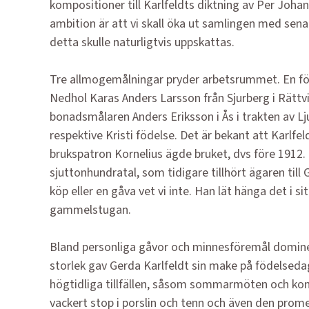
kompositioner till Karlfeldts diktning av Per Joh
ambition är att vi skall öka ut samlingen med se
detta skulle naturligtvis uppskattas.
Tre allmogemålningar pryder arbetsrummet. En fö
Nedhol Karas Anders Larsson från Sjurberg i Rättv
bonadsmålaren Anders Eriksson i Ås i trakten av Lju
respektive Kristi födelse. Det är bekant att Karl
brukspatron Kornelius ägde bruket, dvs före 1912
sjuttonhundratal, som tidigare tillhört ägaren till
köp eller en gåva vet vi inte. Han lät hänga det i s
gammelstugan.
Bland personliga gåvor och minnesföremål dominer
storlek gav Gerda Karlfeldt sin make på födelsedag
högtidliga tillfällen, såsom sommarmöten och kons
vackert stop i porslin och tenn och även den pr