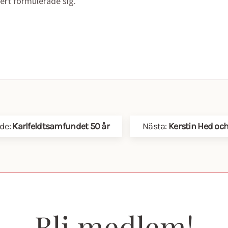
ert formulerade sig.
de:
Karlfeldtsamfundet 50 år
Nästa:
Kerstin Hed och
Bli medlem!