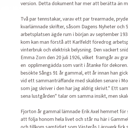
version. Detta dokument har mer att berätta än ma
Två par tennstakar, varav ett par tre­armade, pryd
kvarlämnade skrifter, såsom Dagens Nyheter och S
arbetsplatsen ägde rum i början av september 1930,
kom kan man förstå att Karlfeldt föredrog arbetspl
vinterbruk och elek­trisk belysning. Den vackert sn
Emma Zorn den 20 juli 1926, vilket framgår av gra
en opplimengädda som varit i åtanke för dekoren. S
besökte Sångs 91 år gammal, ett år innan han gick 
vid ett sammanträffande med skalden senare i Mor
som jag skriver i den har jag aldrig skrivit." Ett 
sena lustgården" talar om samma insikt, men skalde
Fjorton år gammal lämnade Erik Axel hemmet för s
att följa honom hela livet och står nu här i Gamme
och tillkom samtidigt som Västerås Läroverk fick s