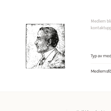
Medlem bli
kontaktupp
Typ av me
Medlemsf