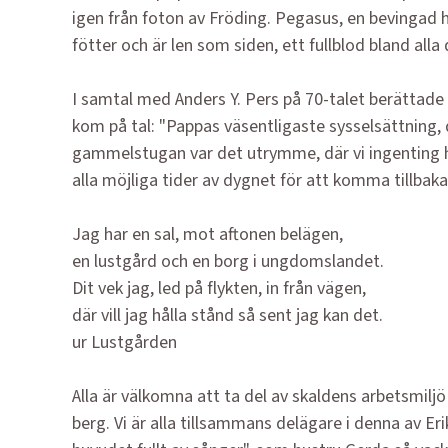
igen från foton av Fröding. Pegasus, en bevingad hä
fötter och är len som siden, ett fullblod bland all
I samtal med Anders Y. Pers på 70-talet berättad
kom på tal: "Pappas väsentligaste sysselsättning, d
gammelstugan var det utrymme, där vi ingenting ha
alla möjliga tider av dygnet för att komma tillbak
Jag har en sal, mot aftonen belägen,
en lustgård och en borg i ungdomslandet.
Dit vek jag, led på flykten, in från vägen,
där vill jag hålla stånd så sent jag kan det.
ur Lustgården
Alla är välkomna att ta del av skaldens arbetsmilj
berg. Vi är alla tillsammans delägare i denna av E