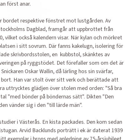
n först anar.
er bordet respektive fönstret mot lustgården. Av
tockholms Dag­blad, framgår att uppbrottet från
 vilket också kalendern visar. När kylan och mörkret
atsen i sitt sovrum. Där fanns kakelugn, isolering för
idade skrivbordsstolen, en kubbstol, skänktes av
veringen på ryggstödet. Det förefaller som om det är
nickaren Oskar Wallin, då lärling hos sin svärfar,
bort. Han var stolt över sitt verk och berättade att
a uttrycktes glädjen över stolen med orden: "Så bra
samtal "med bönder på böndernas sätt". Dikten "Den
n vänder sig i den "till lärde män".
tudier i Västerås. En kista packades. Den kom sedan
lstugan. Arvid Backlunds porträtt i ek är daterat 1939
itt exemplar i brons med anledning av 75-årsjubileet