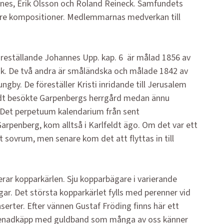
annes, Erik Olsson och Roland Reineck. Samfundets
nare kompositioner. Medlemmarnas medverkan till
reställande Johannes Upp. kap. 6 är målad 1856 av
ik. De två andra är småländska och målade 1842 av
ngby. De föreställer Kristi inridande till Jerusalem
feldt besökte Garpenbergs herrgård medan ännu
. Det perpetuum kalendarium från sent
 Garpenberg, kom alltså i Karlfeldt ägo. Om det var ett
itt sovrum, men senare kom det att flyttas in till
ar kopparkärlen. Sju kopparbägare i varierande
ar. Det största kopparkärlet fylls med perenner vid
erter. Efter vännen Gustaf Fröding finns här ett
omenadkäpp med guldband som många av oss känner