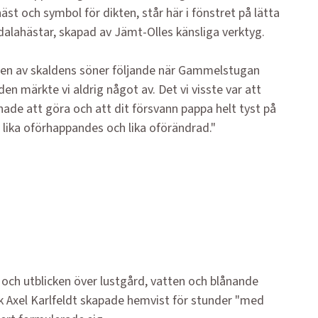
st och sym­bol för dikten, står här i fönstret på lätta
a dalahästar, skapad av Jämt-Olles känsliga verktyg.
e en av skaldens söner följande när Gammelstugan
en märkte vi aldrig något av. Det vi visste var att
de att göra och att dit försvann pappa helt tyst på
a lika oförhappandes och lika oförändrad."
ö och utblicken över lustgård, vatten och blånande
rik Axel Karlfeldt skapade hemvist för stunder "med