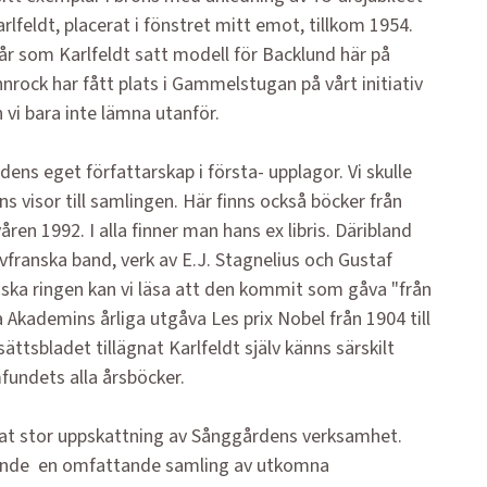
rlfeldt, placerat i fönstret mitt emot, tillkom 1954.
år som Karlfeldt satt modell för Backlund här på
rock har fått plats i Gammelstugan på vårt initiativ
 vi bara inte lämna utanför.
dens eget författarskap i första- upplagor. Vi skulle
ns visor till samlingen. Här finns också böcker från
en 1992. I alla finner man hans ex libris. Däribland
alvfranska band, verk av E.J. Stagnelius och Gustaf
ska ringen kan vi läsa att den kommit som gåva "från
Akademins årliga utgåva Les prix Nobel från 1904 till
ttsbladet tillägnat Karlfeldt själv känns särskilt
fundets alla årsböcker.
t stor uppskattning av Sånggårdens verksamhet.
lande en omfattande samling av utkomna