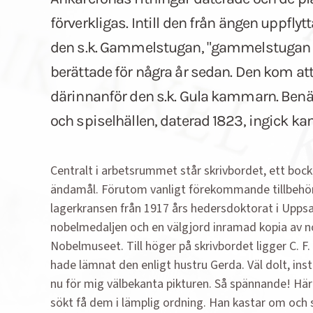
förverkligas. Intill den från ängen uppflyt
den s.k. Gammelstugan, "gammelstugan h
berättade för några år sedan. Den kom 
därinnanför den s.k. Gula kammarn. Be
och spiselhällen, daterad 1823, ingick ka
Centralt i arbetsrummet står skrivbordet, ett bockb
ändamål. Förutom vanligt förekommande tillbehör f
lagerkransen från 1917 års hedersdoktorat i Uppsala
nobelmedaljen och en välgjord inramad kopia av n
Nobelmuseet. Till höger på skrivbordet ligger C. 
hade lämnat den enligt hustru Gerda. Väl dolt, ins
nu för mig välbekanta pikturen. Så spännande! Här
sökt få dem i lämplig ordning. Han kastar om och st