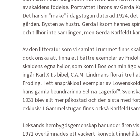
av skaldens födelse. Porträttet i brons av Gerda Ka
Det har sin "make" i dagstugan daterad 1924, det 
gården. Bysten av hustru Gerda liksom hennes spinn
och tillhör inte samlingen, men Gerda Karlfeldt kan
Av den litteratur som vi samlat i rummet finns skal
dock önska att finna ett bättre exemplar av Fridoli
skaldens egna hyllor, som kom i Bos och min ägo vår
ingår Karl XII:s bibel, C.A.M. Lindmans flora i tre h
Fröding. I ett anspråklöst exemplar av Löwensköld
hans gamla beundrarinna Selma Lager­löf". Svenska 
1931 blev allt mer påkostad och den sista med försä
exklusiv. I Gammelstugan finns också Karlfeldtsam
Leksands hembygdsgemenskap har under åren visa
1971 överlämnades ett vackert konvolut innehål