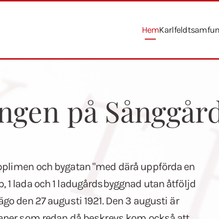
Hem
Karlfeldtsamfu
ingen på Sånggår
Opplimen och bygatan "med därå uppförda en
 1 lada och 1 ladugårdsbyggnad utan åtföljd
go den 27 augusti 1921. Den 3 augusti är
laner som redan då beskrevs kom också att