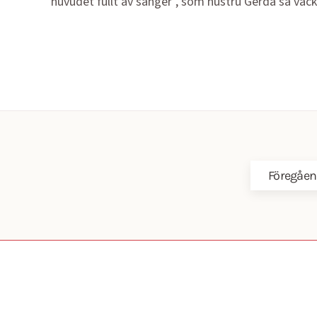
huvudet fullt av sånger", som hustru Gerda så vack
Föregåen