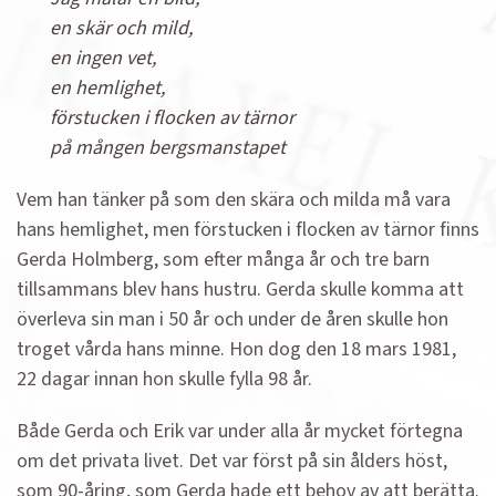
en skär och mild,
en ingen vet,
en hemlighet,
förstucken i flocken av tärnor
på mången bergsmanstapet
Vem han tänker på som den skära och milda må vara
hans hemlighet, men förstucken i flocken av tärnor finns
Gerda Holmberg, som efter många år och tre barn
tillsammans blev hans hustru. Gerda skulle komma att
överleva sin man i 50 år och under de åren skulle hon
troget vårda hans minne. Hon dog den 18 mars 1981,
22 dagar innan hon skulle fylla 98 år.
Både Gerda och Erik var under alla år mycket förtegna
om det privata livet. Det var först på sin ålders höst,
som 90-åring, som Gerda hade ett behov av att berätta.