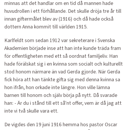
minnas att det handlar om en tid då mannen hade
huvudrollen i ett förhållande. Det skulle dröja tre år till
innan giftermålet blev av (1916) och då hade också
dottern Anna kommit till världen 1915.
Karlfeldt som sedan 1912 var sekreterare i Svenska
Akademien började inse att han inte kunde träda fram
för offentligheten med ett så oordnat familjeliv. Han
hade förälskat sig i en kvinna som socialt och kulturellt
stod honom närmare än vad Gerda gjorde. När Gerda
fick höra att han tänkte gifta sig med denna kvinna sa
hon ifrån, hon orkade inte längre. Hon ville lämna
barnen till honom och själv börja på nytt. Då svarade
han: - Är du i stånd till ett så'nt offer, vem är då jag att
inte vi två skulle vara ett.
De vigdes den 19 juni 1916 hemma hos pastor Oscar