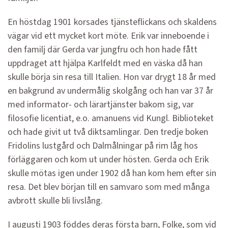
En höstdag 1901 korsades tjänsteflickans och skaldens
vägar vid ett mycket kort möte. Erik var inneboende i
den familj där Gerda var jungfru och hon hade fått
uppdraget att hjälpa Karlfeldt med en väska då han
skulle börja sin resa till Italien. Hon var drygt 18 år med
en bakgrund av undermålig skolgång och han var 37 år
med informator- och lärartjänster bakom sig, var
filosofie licentiat, e.o. amanuens vid Kungl. Biblioteket
och hade givit ut två diktsamlingar. Den tredje boken
Fridolins lustgård och Dalmålningar på rim låg hos
förläggaren och kom ut under hösten. Gerda och Erik
skulle mötas igen under 1902 då han kom hem efter sin
resa. Det blev början till en samvaro som med många
avbrott skulle bli livslång.
I augusti 1903 föddes deras första barn, Folke, som vid