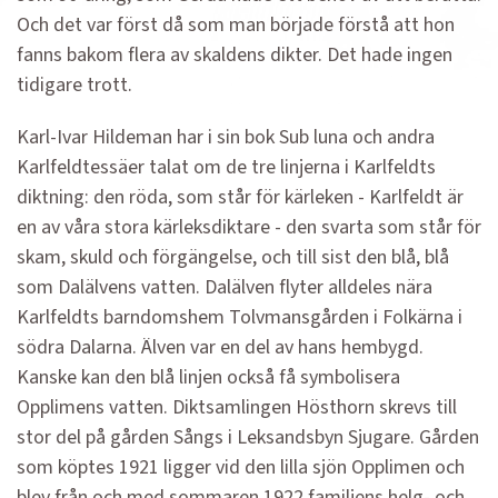
Och det var först då som man började förstå att hon
fanns bakom flera av skaldens dikter. Det hade ingen
tidigare trott.
Karl-Ivar Hildeman har i sin bok Sub luna och andra
Karlfeldtessäer talat om de tre linjerna i Karlfeldts
diktning: den röda, som står för kärleken - Karlfeldt är
en av våra stora kärleksdiktare - den svarta som står för
skam, skuld och förgängelse, och till sist den blå, blå
som Dalälvens vatten. Dalälven flyter alldeles nära
Karlfeldts barndomshem Tolvmansgården i Folkärna i
södra Dalarna. Älven var en del av hans hembygd.
Kanske kan den blå linjen också få symbolisera
Opplimens vatten. Diktsamlingen Hösthorn skrevs till
stor del på gården Sångs i Leksandsbyn Sjugare. Gården
som köptes 1921 ligger vid den lilla sjön Opplimen och
blev från och med sommaren 1922 familjens helg- och