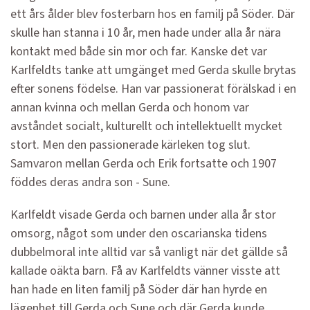
ett års ålder blev fosterbarn hos en familj på Söder. Där
skulle han stanna i 10 år, men hade under alla år nära
kontakt med både sin mor och far. Kanske det var
Karlfeldts tanke att umgänget med Gerda skulle brytas
efter sonens födelse. Han var passionerat förälskad i en
annan kvinna och mellan Gerda och honom var
avståndet socialt, kulturellt och intellektuellt mycket
stort. Men den passionerade kärleken tog slut.
Samvaron mellan Gerda och Erik fortsatte och 1907
föddes deras andra son - Sune.
Karlfeldt visade Gerda och barnen under alla år stor
omsorg, något som under den oscarianska tidens
dubbelmoral inte alltid var så vanligt när det gällde så
kallade oäkta barn. Få av Karlfeldts vänner visste att
han hade en liten familj på Söder där han hyrde en
lägenhet till Gerda och Sune och där Gerda kunde