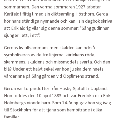
sommarhem. Den varma sommaren 1927 arbetar
Karlfeldt flitigt med sin diktsamling Hösthorn. Gerda
hör hans ständiga nynnande och kan i sin dagbok skriva
att Erik aldrig vilar sig denna sommar: "Sånggudinnan
sjunger i ett, i ett".
Gerdas liv tillsammans med skalden kan också
symboliseras av de tre linjerna: kärlekens röda,
skammens, skuldens och missmodets svarta. Och den
blå? Under ett halvt sekel var hon ju skaldeminnets
vårdarinna på Sånggården vid Opplimens strand.
Gerda var torpardotter från Husby-Sjutolft i Uppland.
Hon föddes den 10 april 1883 och var Fredrika och Erik
Holmbergs nionde barn. Som 14-åring gav hon sig iväg
till Stockholm för att tjäna som hembiträde i olika
familjer.