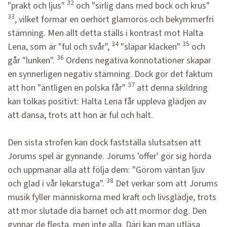
32
"prakt och ljus"
och "sirlig dans med bock och krus"
33
, vilket formar en oerhört glamorös och bekymmerfri
stämning. Men allt detta ställs i kontrast mot Halta
34
35
Lena, som är "ful och svår",
"släpar klacken"
och
36
går "lunken".
Ordens negativa konnotationer skapar
en synnerligen negativ stämning. Dock gör det faktum
37
att hon "äntligen en polska får"
att denna skildring
kan tolkas positivt: Halta Lena får uppleva glädjen av
att dansa, trots att hon är ful och halt.
Den sista strofen kan dock fastställa slutsatsen att
Jorums spel är gynnande. Jorums 'offer' gör sig hörda
och uppmanar alla att följa dem: "Görom väntan ljuv
38
och glad i vår lekarstuga".
Det verkar som att Jorums
musik fyller människorna med kraft och livsglädje, trots
att mor slutade dia barnet och att mormor dog. Den
gynnar de flesta, men inte alla. Däri kan man utläsa