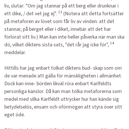
liv, slutar: "Om jag stannar på ett berg eller drunknar i
13
ett dike, / det vet jag ej".
(Notera att detta fortsätter
på metaforen av lövet som får liv av vinden: att det
stannar, på berget eller i diket, innebär att det har
förlorat sitt liv.) Man kan inte heller påverka när man ska
14
dö, vilket diktens sista sats, "det rår jag icke för",
meddelar.
Hittills har jag enbart tolkat diktens bud- skap som om
de var menade att gälla för mänskligheten i allmänhet.
Dock kan inne- börden likväl röra enbart Karlfeldts
personliga känslor. Då kan man tolka metaforerna som
medel med vilka Karlfeldt uttrycker hur han kände sig
betydelselös, ensam och oförmögen att styra över sitt
eget öde.