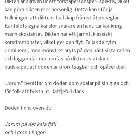
Dikten är skriven ur ett förstapersonsper- spektiv, vilket
kan göra dikten mer personlig. Detta kan stödja
tolkningen att diktens budskap främst återspeglar
Karlfeldts egna känslor snarare än hans tankar kring
människosläktet. Dikten har ett jämnt, klassiskt
korsrimmönster, vilket ger den flyt. Fallande rytm
dominerar, men mönstret bryts på den näst sista raden
och lägger därmed emfas på diktens slutkläm:
budskapet att döden är oförutsägbar och opåverkbar.
"Jorum" berättar om döden som spelar på sin giga och
får folk att brista ut i lättjefull dans.
Döden finns överallt:
Jorum på det kala fjäll
och i gröna hagen