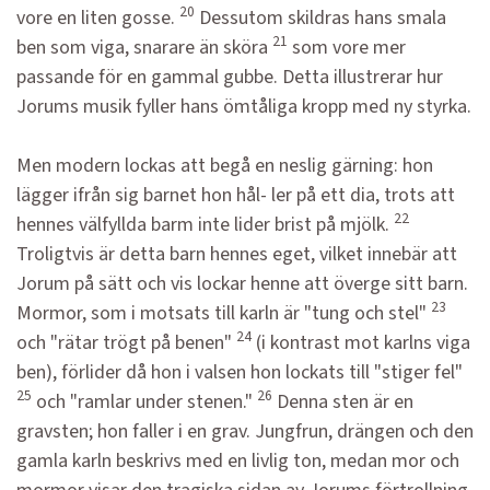
20
vore en liten gosse.
Dessutom skildras hans smala
21
ben som viga, snarare än sköra
som vore mer
passande för en gammal gubbe. Detta illustrerar hur
Jorums musik fyller hans ömtåliga kropp med ny styrka.
Men modern lockas att begå en neslig gärning: hon
lägger ifrån sig barnet hon hål- ler på ett dia, trots att
22
hennes välfyllda barm inte lider brist på mjölk.
Troligtvis är detta barn hennes eget, vilket innebär att
Jorum på sätt och vis lockar henne att överge sitt barn.
23
Mormor, som i motsats till karln är "tung och stel"
24
och "rätar trögt på benen"
(i kontrast mot karlns viga
ben), förlider då hon i valsen hon lockats till "stiger fel"
25
26
och "ramlar under stenen."
Denna sten är en
gravsten; hon faller i en grav. Jungfrun, drängen och den
gamla karln beskrivs med en livlig ton, medan mor och