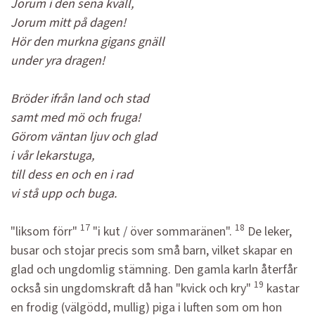
Jorum i den sena kväll,
Jorum mitt på dagen!
Hör den murkna gigans gnäll
under yra dragen!
Bröder ifrån land och stad
samt med mö och fruga!
Görom väntan ljuv och glad
i vår lekarstuga,
till dess en och en i rad
vi stå upp och buga.
17
18
"liksom förr"
"i kut / över sommaränen".
De leker,
busar och stojar precis som små barn, vilket skapar en
glad och ungdomlig stämning. Den gamla karln återfår
19
också sin ungdomskraft då han "kvick och kry"
kastar
en frodig (välgödd, mullig) piga i luften som om hon