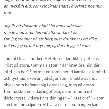
en nyckfull eld, som slocknar snart i mörkret: hos min
mor
Jag är ett drivande blad i höstens vida rike,
min levnad är en lek vid alla vindars kör.
Om jag stannar på ett berg eller drunknar i ett dike,
det vet jag ej, det bryr mig ej, det rår jag icke för.
som att leva i mörker. Metaforen där diktja- get är en
"röst på stora, tomma slätter, / där intet öra hör, där
7
intet eko bor"
formar en kombinerad känsla av tomhet
och tystnad: ekon är ljudvågor som reflekteras mot
objekt som befinner sig i deras väg, men på dessa
tomma slätter bildas inget eko; de är tomma och
8
därför tysta. Vidare finns där ingen – "intet öra"
– som
kan förnimma ljuden. Att vara en röst som ingen kan