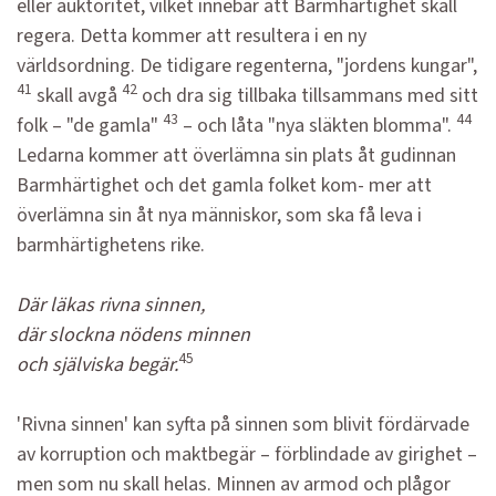
eller auktoritet, vilket innebär att Barmhärtighet skall
regera. Detta kommer att resultera i en ny
världsordning. De tidigare regenterna, "jordens kungar",
41
42
skall avgå
och dra sig tillbaka tillsammans med sitt
43
44
folk – "de gamla"
– och låta "nya släkten blomma".
Ledarna kommer att överlämna sin plats åt gudinnan
Barmhärtighet och det gamla folket kom- mer att
överlämna sin åt nya människor, som ska få leva i
barmhärtighetens rike.
Där läkas rivna sinnen,
där slockna nödens minnen
45
och själviska begär.
'Rivna sinnen' kan syfta på sinnen som blivit fördärvade
av korruption och maktbegär – förblindade av girighet –
men som nu skall helas. Minnen av armod och plågor