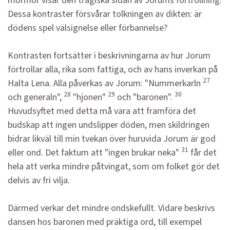
mormor visar den tragiska sidan av Jorums förtrollning.
Dessa kontraster försvårar tolkningen av dikten: är
dödens spel välsignelse eller förbannelse?
Kontrasten fortsätter i beskrivningarna av hur Jorum
förtrollar alla, rika som fattiga, och av hans inverkan på
27
Halta Lena. Alla påverkas av Jorum: "Nummerkarln
28
29
30
och generaln",
"hjonen"
och "baronen".
Huvudsyftet med detta må vara att framföra det
budskap att ingen undslipper döden, men skildringen
bidrar likväl till min tvekan över huruvida Jorum är god
31
eller ond. Det faktum att "ingen brukar neka"
får det
hela att verka mindre påtvingat, som om folket gör det
delvis av fri vilja.
Därmed verkar det mindre ondskefullt. Vidare beskrivs
dansen hos baronen med präktiga ord, till exempel