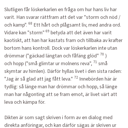
Slutligen får löskerkarlen en fråga om hur hans liv har
varit. Han svarar rättfram att det var "storm och nöd /
68
och kamp".
Ett hårt och plågsamt liv, med andra ord.
69
Vidare kan "storm"
betyda att det även har varit
kaotiskt, att han har kastats fram och tillbaka av krafter
bortom hans kontroll. Dock var löskerkarlen inte utan
70
drömmar ("gäckad längtan och fåfäng glöd"
)
71
och hopp ("små glimtar ur molnens reva",
små
skymtar av himlen). Därför hyllas livet i den sista raden:
72
"Jag är så glad att jag fått leva."
Innebörden här är
tydlig: så länge man har drömmar och hopp, så länge
man har någonting att se fram emot, är livet värt att
leva och kämpa för.
Dikten är som sagt skriven i form av en dialog med
direkta anföringar, och kan därför sägas är skriven ur