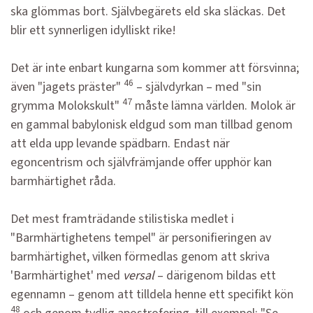
ska glömmas bort. Självbegärets eld ska släckas. Det
blir ett synnerligen idylliskt rike!
Det är inte enbart kungarna som kommer att försvinna;
46
även "jagets präster"
– självdyrkan – med "sin
47
grymma Molokskult"
måste lämna världen. Molok är
en gammal babylonisk eldgud som man tillbad genom
att elda upp levande spädbarn. Endast när
egoncentrism och självfrämjande offer upphör kan
barmhärtighet råda.
Det mest framträdande stilistiska medlet i
"Barmhärtighetens tempel" är personifieringen av
barmhärtighet, vilken förmedlas genom att skriva
'Barmhärtighet' med
versal
– därigenom bildas ett
egennamn – genom att tilldela henne ett specifikt kön
48