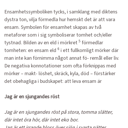
Ensamhetssymboliken tycks, i samklang med diktens
dystra ton, vilja förmedla hur hemskt det är att vara
ensam. Symbolen för ensamhet skapas av två
metaforer som i sig symboliserar tomhet och/eller
5
tystnad. Bilden av en eld i mörkret
förmedlar
6
tomheten: en ensam eld
i ett fullkomligt mörker där
man inte kan förnimma något annat fö- remål eller liv.
De negativa konnotationer som ofta förknippas med
mörker – makt- löshet, skräck, kyla, död – förstärker
det obehagliga i budskapet: att leva ensam är
Jag är en sjungandes röst
Jag är en sjungandes röst på stora, tomma slätter,
där intet öra hör, där intet eko bor.
Jag är ett irrande bloss över sjön i svarta nätter,