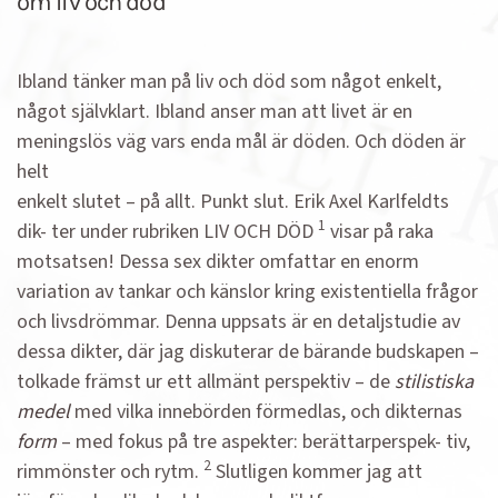
om liv och död
Ibland tänker man på liv och död som något enkelt,
något självklart. Ibland anser man att livet är en
meningslös väg vars enda mål är döden. Och döden är
helt
enkelt slutet – på allt. Punkt slut. Erik Axel Karlfeldts
1
dik- ter under rubriken LIV OCH DÖD
visar på raka
motsatsen! Dessa sex dikter omfattar en enorm
variation av tankar och känslor kring existentiella frågor
och livsdrömmar. Denna uppsats är en detaljstudie av
dessa dikter, där jag diskuterar de bärande budskapen –
tolkade främst ur ett allmänt perspektiv – de
stilistiska
medel
med vilka innebörden förmedlas, och dikternas
form
– med fokus på tre aspekter: berättarperspek- tiv,
2
rimmönster och rytm.
Slutligen kommer jag att