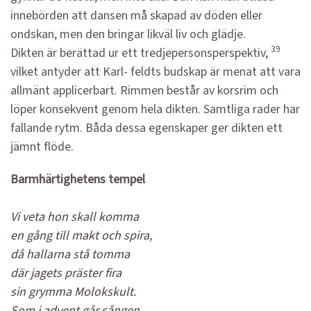
innebörden att dansen må skapad av döden eller
ondskan, men den bringar likväl liv och glädje.
39
Dikten är berättad ur ett tredjepersonsperspektiv,
vilket antyder att Karl- feldts budskap är menat att vara
allmänt applicerbart. Rimmen består av korsrim och
löper konsekvent genom hela dikten. Samtliga rader har
fallande rytm. Båda dessa egenskaper ger dikten ett
jämnt flöde.
Barmhärtighetens tempel
Vi veta hon skall komma
en gång till makt och spira,
då hallarna stå tomma
där jagets präster fira
sin grymma Molokskult.
Som i advent går sången,