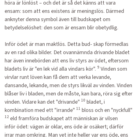
höra är lönlöst – och det är så det känns att vara
ensam: som att ens existens är meningslös. Därmed
anknyter denna symbol även till budskapet om
betydelselöshet: den som är ensam blir obetydlig.
Inför ödet är man maktlös. Detta bud- skap förmedlas
av en rad olika bilder. Det ovannämnda drivande bladet
har även innebörden att ens liv styrs av ödet, eftersom
9
bladets liv är "en lek vid alla vindars kör".
Vinden som
virvlar runt löven kan få dem att verka levande,
dansande, lekande, men de styrs likväl av vinden. Vinden
blåser liv i bladen, men de måste, kan bara, röra sig efter
10
vinden. Vidare kan det "drivande"
bladet, i
11
kombination med ett "irrande"
bloss och en "nyckfull"
12
eld framföra budskapet att människan är vilsen
inför ödet: vägen är oklar, ens öde är osäkert; därför
irrar man omkring. Man vet inte heller var ens öde, ens