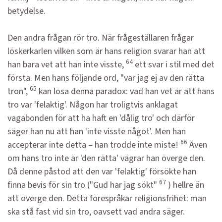
betydelse.
Den andra frågan rör tro. När frågeställaren frågar
löskerkarlen vilken som är hans religion svarar han att
64
han bara vet att han inte visste,
ett svar i stil med det
första. Men hans följande ord, "var jag ej av den rätta
65
tron",
kan lösa denna paradox: vad han vet är att hans
tro var 'felaktig'. Någon har troligtvis anklagat
vagabonden för att ha haft en 'dålig tro' och därför
säger han nu att han 'inte visste något'. Men han
66
accepterar inte detta – han trodde inte miste!
Även
om hans tro inte är 'den rätta' vägrar han överge den.
Då denne påstod att den var 'felaktig' försökte han
67
finna bevis för sin tro ("Gud har jag sökt"
) hellre än
att överge den. Detta förespråkar religionsfrihet: man
ska stå fast vid sin tro, oavsett vad andra säger.