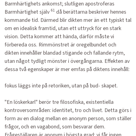
Barmhärtighets ankomst; slutligen apostroferas
61
Barmhärtighet själv
då berättarna beskriver hennes
kommande tid. Därmed blir dikten mer än ett typiskt tal
om en idealisk framtid, utan ett uttryck för en stark
vision. Detta kommer att hända, därför måste vi
förbereda oss. Rimmönstret är oregelbundet och
dikten innehåller blandad stigande och fallande rytm,
utan något tydligt mönster i övergångarna. Effekten av
dessa två egenskaper är mer emfas på diktens innehåll:
fokus läggs inte på retoriken, utan på bud- skapet.
"En löskerkarl" berör tre filosofiska, existentiella
kontroversområden: identitet, tro och livet. Detta görs i
form av en dialog mellan en anonym person, som ställer
frågor, och en vagabond, som besvarar dem.
Frågeställaren är anonym i högsta grad: vi får ingen