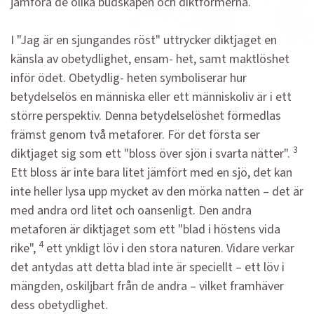
jämföra de olika budskapen och diktformerna.
I "Jag är en sjungandes röst" uttrycker diktjaget en
känsla av obetydlighet, ensam- het, samt maktlöshet
inför ödet. Obetydlig- heten symboliserar hur
betydelselös en människa eller ett människoliv är i ett
större perspektiv. Denna betydelselöshet förmedlas
främst genom två metaforer. För det första ser
3
diktjaget sig som ett "bloss över sjön i svarta nätter".
Ett bloss är inte bara litet jämfört med en sjö, det kan
inte heller lysa upp mycket av den mörka natten – det är
med andra ord litet och oansenligt. Den andra
metaforen är diktjaget som ett "blad i höstens vida
4
rike",
ett ynkligt löv i den stora naturen. Vidare verkar
det antydas att detta blad inte är speciellt – ett löv i
mängden, oskiljbart från de andra – vilket framhäver
dess obetydlighet.