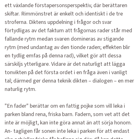
ett växlande förstapersonsperspektiv, där berättaren
skiftar. Rimmönstret är enkelt och identiskt i de tre
stroferna. Diktens uppdelning i frågor och svar
förtydligas av det faktum att frågornas rader står med
fallande rytm medan svaren domineras av stigande
rytm (med undantag av den tionde raden; effekten blir
en tydlig emfas på denna rad), vilket gör att dessa
särskiljs ytterligare. Vidare är det naturligt att lägga
tonvikten på det första ordet i en fråga även i vanligt
tal; därmed ger denna teknik dikten – dialogen – en mer
naturlig rytm.
"En fader" berättar om en fattig pojke som vill leka i
parken bland rena, friska
barn. Fadern, som vet att det
inte är möjligt, kan inte göra annat än att sörja honom.
An- tagligen får sonen inte leka i parken för att endast