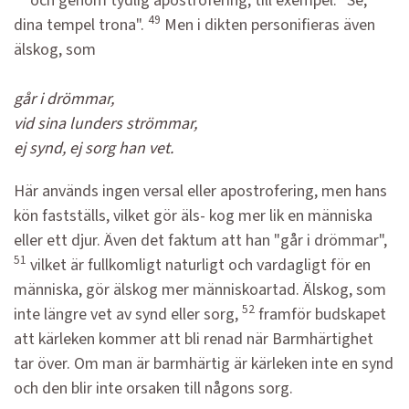
och genom tydlig apostrofering, till exempel: "Se,
49
dina tempel trona".
Men i dikten personifieras även
älskog, som
går i drömmar,
vid sina lunders strömmar,
ej synd, ej sorg han vet.
Här används ingen versal eller apostrofering, men hans
kön fastställs, vilket gör äls- kog mer lik en människa
eller ett djur. Även det faktum att han "går i drömmar",
51
vilket är fullkomligt naturligt och vardagligt för en
människa, gör älskog mer människoartad. Älskog, som
52
inte längre vet av synd eller sorg,
framför budskapet
att kärleken kommer att bli renad när Barmhärtighet
tar över. Om man är barmhärtig är kärleken inte en synd
och den blir inte orsaken till någons sorg.