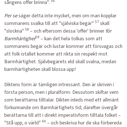
56
sångens offer brinna".
Per se
säger detta inte mycket, men om man kopplar
57
sommarens svalka till att "själviska begär"
skall
58
"slockna"
– och eftersom dessa 'offer' brinner
för
59
Barmhärtighet
– kan det hela tolkas som att
sommarens begär och lustar kommer att försvagas och
att folk istället kommer att rikta sin respekt mot
Barmhärtighet. Självbegärets eld skall svalna, medan
barmhärtigheten skall blossa upp!
Diktens form är tämligen intressant. Den är skriven i
första person, men i pluralform. Dessutom skiftar vem
som berättarna tilltalar. Dikten inleds med ett allmänt
förkunnande om Barmhärtighets tid; därefter övergår
berättarna till att i direkt imperativform tilltala folket –
60
"Stå upp, o värld"
– och beskriva hur de ska förbereda