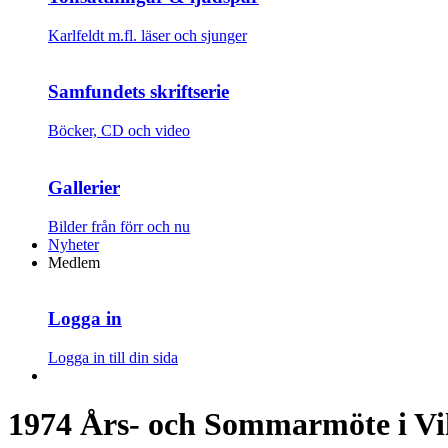
Karlfeldt m.fl. läser och sjunger
Samfundets skriftserie
Böcker, CD och video
Gallerier
Bilder från förr och nu
Nyheter
Medlem
Logga in
Logga in till din sida
1974 Års- och Sommarmöte i Vi