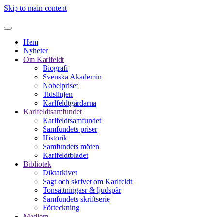
Skip to main content
Hem
Nyheter
Om Karlfeldt
Biografi
Svenska Akademin
Nobelpriset
Tidslinjen
Karlfeldtgårdarna
Karlfeldtsamfundet
Karlfeldtsamfundet
Samfundets priser
Historik
Samfundets möten
Karlfeldtbladet
Bibliotek
Diktarkivet
Sagt och skrivet om Karlfeldt
Tonsättningasr & ljudspår
Samfundets skriftserie
Förteckning
Medlem