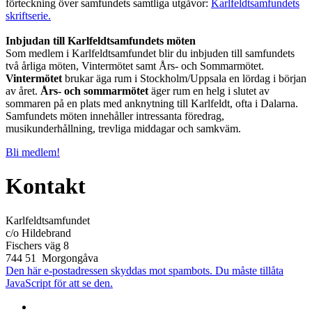
förteckning över samfundets samtliga utgåvor:
Karlfeldtsamfundets
skriftserie.
Inbjudan till Karlfeldtsamfundets möten
Som medlem i Karlfeldtsamfundet blir du inbjuden till samfundets
två årliga möten, Vintermötet samt Års- och Sommarmötet.
Vintermötet
brukar äga rum i Stockholm/Uppsala en lördag i början
av året.
Års- och sommarmötet
äger rum en helg i slutet av
sommaren på en plats med anknytning till Karlfeldt, ofta i Dalarna.
Samfundets möten innehåller intressanta föredrag,
musikunderhållning, trevliga middagar och samkväm.
Bli medlem!
Kontakt
Karlfeldtsamfundet
c/o Hildebrand
Fischers väg 8
744 51 Morgongåva
Den här e-postadressen skyddas mot spambots. Du måste tillåta
JavaScript för att se den.