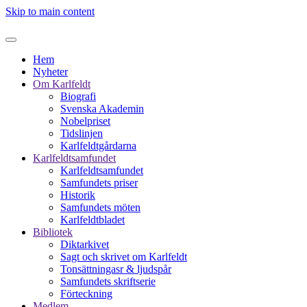
Skip to main content
Hem
Nyheter
Om Karlfeldt
Biografi
Svenska Akademin
Nobelpriset
Tidslinjen
Karlfeldtgårdarna
Karlfeldtsamfundet
Karlfeldtsamfundet
Samfundets priser
Historik
Samfundets möten
Karlfeldtbladet
Bibliotek
Diktarkivet
Sagt och skrivet om Karlfeldt
Tonsättningasr & ljudspår
Samfundets skriftserie
Förteckning
Medlem