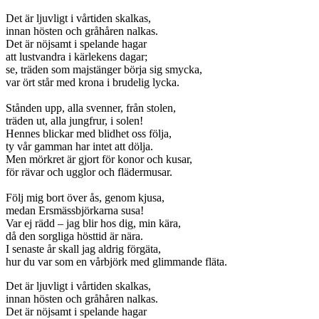
Det är ljuvligt i vårtiden skalkas,
innan hösten och gråhåren nalkas.
Det är nöjsamt i spelande hagar
att lustvandra i kärlekens dagar;
se, träden som majstänger börja sig smycka,
var ört står med krona i brudelig lycka.
Stånden upp, alla svenner, från stolen,
träden ut, alla jungfrur, i solen!
Hennes blickar med blidhet oss följa,
ty vår gamman har intet att dölja.
Men mörkret är gjort för konor och kusar,
för rävar och ugglor och flädermusar.
Följ mig bort över ås, genom kjusa,
medan Ersmässbjörkarna susa!
Var ej rädd – jag blir hos dig, min kära,
då den sorgliga hösttid är nära.
I senaste år skall jag aldrig förgäta,
hur du var som en vårbjörk med glimmande fläta.
Det är ljuvligt i vårtiden skalkas,
innan hösten och gråhåren nalkas.
Det är nöjsamt i spelande hagar