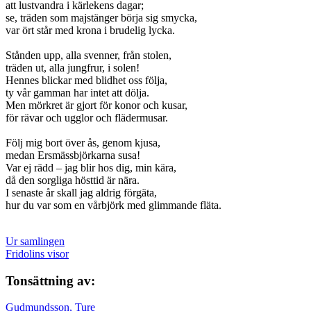
att lustvandra i kärlekens dagar;
se, träden som majstänger börja sig smycka,
var ört står med krona i brudelig lycka.
Stånden upp, alla svenner, från stolen,
träden ut, alla jungfrur, i solen!
Hennes blickar med blidhet oss följa,
ty vår gamman har intet att dölja.
Men mörkret är gjort för konor och kusar,
för rävar och ugglor och flädermusar.
Följ mig bort över ås, genom kjusa,
medan Ersmässbjörkarna susa!
Var ej rädd – jag blir hos dig, min kära,
då den sorgliga hösttid är nära.
I senaste år skall jag aldrig förgäta,
hur du var som en vårbjörk med glimmande fläta.
Ur samlingen
Fridolins visor
Tonsättning av:
Gudmundsson, Ture