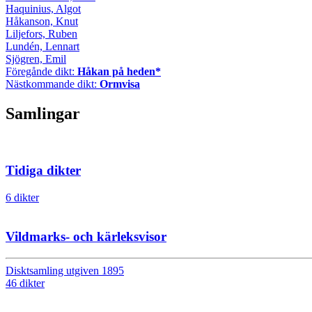
Haquinius, Algot
Håkanson, Knut
Liljefors, Ruben
Lundén, Lennart
Sjögren, Emil
Föregånde dikt:
Håkan på heden*
Nästkommande dikt:
Ormvisa
Samlingar
Tidiga dikter
6 dikter
Vildmarks- och kärleksvisor
Disktsamling utgiven 1895
46 dikter