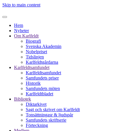
Skip to main content
Hem
Nyheter
Om Karlfeldt
Biografi
Svenska Akademin
Nobelpriset
Tidslinjen
Karlfeldtgårdarna
Karlfeldtsamfundet
Karlfeldtsamfundet
Samfundets priser
Historik
Samfundets möten
Karlfeldtbladet
Bibliotek
Diktarkivet
Sagt och skrivet om Karlfeldt
Tonsättningasr & ljudspår
Samfundets skriftserie
Förteckning
Medlem