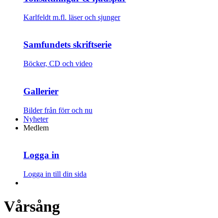
Karlfeldt m.fl. läser och sjunger
Samfundets skriftserie
Böcker, CD och video
Gallerier
Bilder från förr och nu
Nyheter
Medlem
Logga in
Logga in till din sida
Vårsång