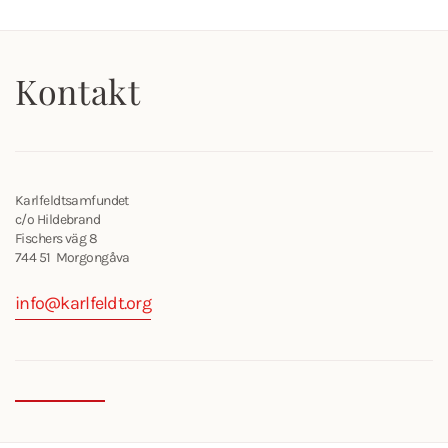
Kontakt
Karlfeldtsamfundet
c/o Hildebrand
Fischers väg 8
744 51 Morgongåva
info@karlfeldt.org