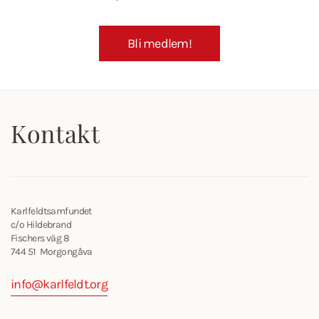
Bli medlem!
Kontakt
Karlfeldtsamfundet
c/o Hildebrand
Fischers väg 8
744 51 Morgongåva
info@karlfeldt.org