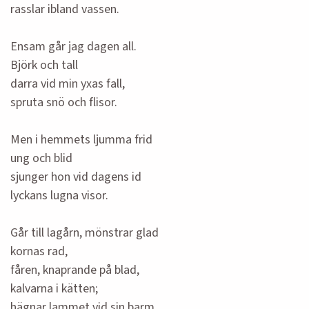
rasslar ibland vassen.
Ensam går jag dagen all.
Björk och tall
darra vid min yxas fall,
spruta snö och flisor.
Men i hemmets ljumma frid
ung och blid
sjunger hon vid dagens id
lyckans lugna visor.
Går till lagårn, mönstrar glad
kornas rad,
fåren, knaprande på blad,
kalvarna i kätten;
hägnar lammet vid sin barm,