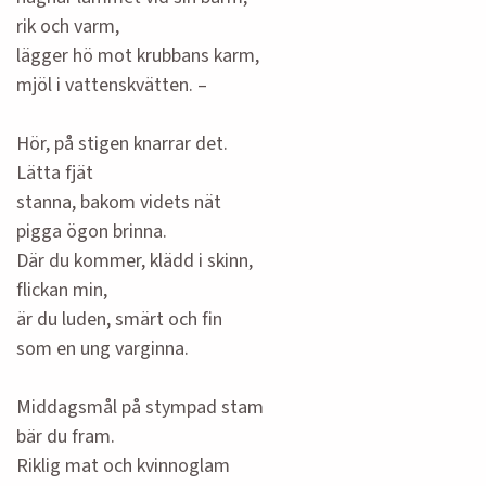
rik och varm,
lägger hö mot krubbans karm,
mjöl i vattenskvätten. –
Hör, på stigen knarrar det.
Lätta fjät
stanna, bakom videts nät
pigga ögon brinna.
Där du kommer, klädd i skinn,
flickan min,
är du luden, smärt och fin
som en ung varginna.
Middagsmål på stympad stam
bär du fram.
Riklig mat och kvinnoglam