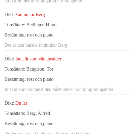
Hon kommer utför ängarna vid Sjugareby
Dikt:
Fanjunkar Berg
Tonsättare:
Bedinger, Hugo
Besättning:
röst och piano
Det är den barske fanjunkar Berg
Dikt:
Intet är som väntanstider
Tonsättare:
Bengtson, Tor
Besättning:
röst och piano
Intet är som väntanstider, vårflodsveckor, knoppningstider
Dikt:
Du ler
Tonsättare:
Berg, Alfred
Besättning:
röst och piano
Du ler med vita tänder och läppars röda glans