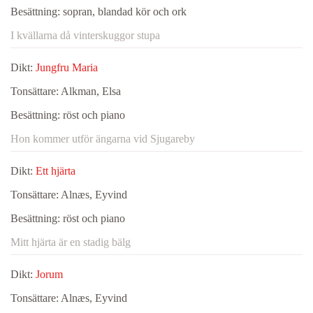
Besättning:
sopran, blandad kör och ork
I kvällarna då vinterskuggor stupa
Dikt:
Jungfru Maria
Tonsättare:
Alkman, Elsa
Besättning:
röst och piano
Hon kommer utför ängarna vid Sjugareby
Dikt:
Ett hjärta
Tonsättare:
Alnæs, Eyvind
Besättning:
röst och piano
Mitt hjärta är en stadig bälg
Dikt:
Jorum
Tonsättare:
Alnæs, Eyvind