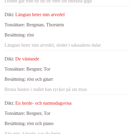
Döden går från by till by med sin murkna giga
Dikt:
Längtan heter min arvedel
Tonsättare:
Bergman, Thorstein
Besättning:
röst
Längtan heter min arvedel, slottet i saknadens dalar
Dikt:
De väntande
Tonsättare:
Bergner, Tor
Besättning:
röst och gitarr
Bruna hästen i stallet han rycker på sin tross
Dikt:
En herde- och namnsdagsvisa
Tonsättare:
Bergner, Tor
Besättning:
röst och piano
Säg mig, käraste, var du betar