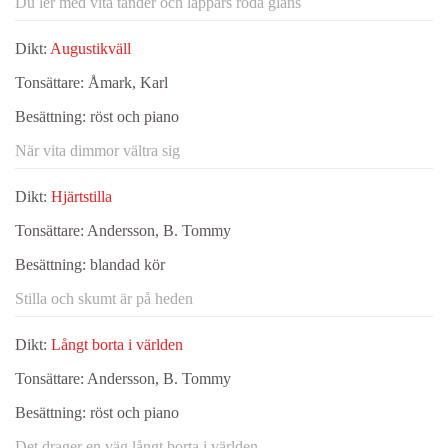
Du ler med vita tänder och läppars röda glans
Dikt:
Augustikväll
Tonsättare:
Åmark, Karl
Besättning:
röst och piano
När vita dimmor vältra sig
Dikt:
Hjärtstilla
Tonsättare:
Andersson, B. Tommy
Besättning:
blandad kör
Stilla och skumt är på heden
Dikt:
Långt borta i världen
Tonsättare:
Andersson, B. Tommy
Besättning:
röst och piano
Det drager en väg långt borta i världen