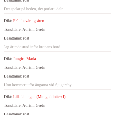
Besättning:
röst
Det spelar på heden, det porlar i daln
Dikt:
Från beväringsåren
Tonsättare:
Adrian, Greta
Besättning:
röst
Jag är mönstrad inför kronans bord
Dikt:
Jungfru Maria
Tonsättare:
Adrian, Greta
Besättning:
röst
Hon kommer utför ängarna vid Sjugareby
Dikt:
Lilla lättingen (Min guddotter: I)
Tonsättare:
Adrian, Greta
Besättning:
röst