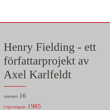
Skip to main content
Henry Fielding - ett
författarprojekt av
Axel Karlfeldt
16
nummer:
1985
Utgivningsår: