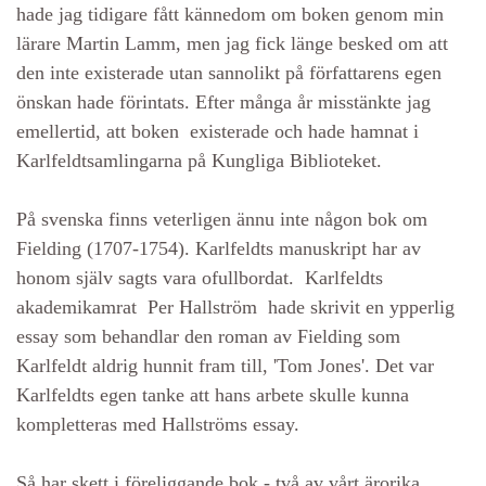
hade jag tidigare fått kännedom om boken genom min
lärare Martin Lamm, men jag fick länge besked om att
den inte existerade utan sannolikt på författarens egen
önskan hade förintats. Efter många år misstänkte jag
emellertid, att boken existerade och hade hamnat i
Karlfeldtsamlingarna på Kungliga Biblioteket.
På svenska finns veterligen ännu inte någon bok om
Fielding (1707-1754). Karlfeldts manuskript har av
honom själv sagts vara ofullbordat. Karlfeldts
akademikamrat Per Hallström hade skrivit en ypperlig
essay som behandlar den roman av Fielding som
Karlfeldt aldrig hunnit fram till, 'Tom Jones'. Det var
Karlfeldts egen tanke att hans arbete skulle kunna
kompletteras med Hallströms essay.
Så har skett i föreliggande bok - två av vårt ärorika