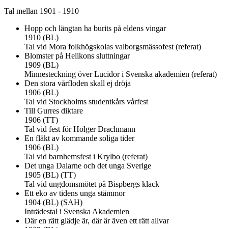
Tal mellan 1901 - 1910
Hopp och längtan ha burits på eldens vingar
1910 (BL)
Tal vid Mora folkhögskolas valborgsmässofest (referat)
Blomster på Helikons sluttningar
1909 (BL)
Minnesteckning över Lucidor i Svenska akademien (referat)
Den stora vårfloden skall ej dröja
1906 (BL)
Tal vid Stockholms studentkårs vårfest
Till Gurres diktare
1906 (TT)
Tal vid fest för Holger Drachmann
En fläkt av kommande soliga tider
1906 (BL)
Tal vid barnhemsfest i Krylbo (referat)
Det unga Dalarne och det unga Sverige
1905 (BL) (TT)
Tal vid ungdomsmötet på Bispbergs klack
Ett eko av tidens unga stämmor
1904 (BL) (SAH)
Inträdestal i Svenska Akademien
Där en rätt glädje är, där är även ett rätt allvar