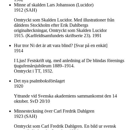
Minne af skalden Lars Johansson (Lucidor)
1912 (SAH)
Omtryckt som
Skalden Lucidor. Med illustrationer från
dåtidens Stockholm efter Erik Dahlbergs
originalteckningar,
Omtryckt som Skalden Lucidor
1915. (Karlfeldtsamfundets skriftserie 23). 1991
Hur tror Ni det är att vara blind? [Svar på en enkät]
1914
I Ljus! Festskrift utg. med anledning af De blindas förenings
tjugufemårsjubileum 1889–1914.
Omtryckt i TT, 1932.
Det nya psalmboksförslaget
1920
Yttrande vid Svenska akademiens sammankomst den 14
oktober. SvD 20/10
Minnesteckning över Carl Fredrik Dahlgren
1923 (SAH)
Omtryckt som Carl Fredrik Dahlgren. En bild ur svensk