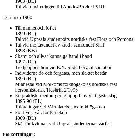
1903 (BL)
Tal vid utnämningen till Apollo-Broder i SHT
Tal innan 1900
Till minnet och löftet
1899 (BL)
Tal vid Uppsala studentkårs nordiska fest Flora och Pomona
Tal vid mottagandet av grad i samfundet SHT
1898 (KB)
Skämt och allvar kunna gå hand i hand
1897 (BL)
Tredjeopposition vid E.N. Söderbergs disputation
Individerna dö och förgätas, men släktet består
1896 (BL)
Minnestal vid Molkoms folkhögskolas nordiska fest
Personhistorisk Tidskrift 2/1996
En praktisk, medborgerlig uppgift av viktigaste slag
1895-96 (BL)
Talövningar vid Värmlands läns folkhögskola
För livets vår, för kärleken
1889 (BL)
Skål för kvinnan vid Uppsalastudenternas vårfest
Förkortningar: