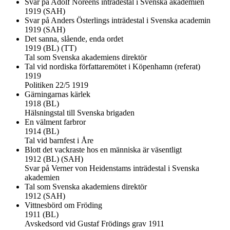
Svar på Adolf Noreens inträdestal i Svenska akademien
1919 (SAH)
Svar på Anders Österlings inträdestal i Svenska academin
1919 (SAH)
Det sanna, slående, enda ordet
1919 (BL) (TT)
Tal som Svenska akademiens direktör
Tal vid nordiska författaremötet i Köpenhamn (referat)
1919
Politiken 22/5 1919
Gärningarnas kärlek
1918 (BL)
Hälsningstal till Svenska brigaden
En välment farbror
1914 (BL)
Tal vid barnfest i Åre
Blott det vackraste hos en människa är väsentligt
1912 (BL) (SAH)
Svar på Verner von Heidenstams inträdestal i Svenska
akademien
Tal som Svenska akademiens direktör
1912 (SAH)
Vittnesbörd om Fröding
1911 (BL)
Avskedsord vid Gustaf Frödings grav 1911