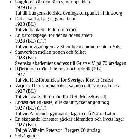
Ungdomen är den rätta vandringstiden
1929 (BL)
Tal till Langenskiöldska övningskompaniet i Plintsberg
Det är sant att jag ej gärna talar
1928 (BL)
Tal vid bankett i Falun (referat)
En barockspegel för denna tidens anlete
1928 (BL) (TT)
Tal vid invigningen av Stiernhielmsmonumentet i Vika
Samverkan mellan tronen och folket
1928 (BL)
Svenska akademiens adress till Gustav V på 70-årsdagen
Hjärtan och män, inte rosor och retorik (BL)
1927
Tal vid Riksförbundets för Sveriges försvar årsfest
Varje själ har samma frihet, samma rätt, samma behov
1927 (BL)
Tal vid soaré till förmån för D.S. Merezkovskij
Endast det enklaste, direkta uttrycket är gott nog
1927 (BL) (TT)
Tal vid Allmänna gymnasistdagarna på Norra Latin
En skapande konstnär gäckar åldrandets och livets lagar
1927 (BL)
Tal på Wilhelm Peterson-Bergers 60-årsdag
Solsångaren