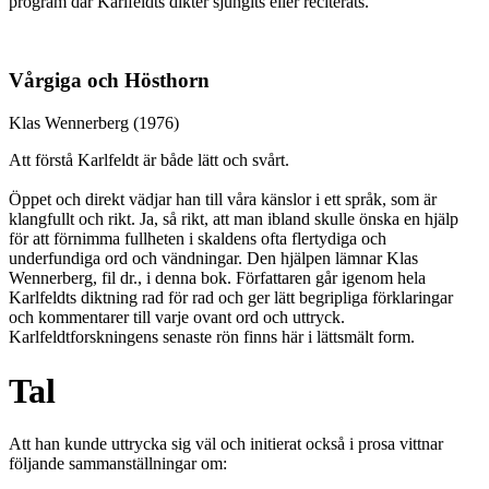
program där Karlfeldts dikter sjungits eller reciterats.
Vårgiga och Hösthorn
Klas Wennerberg (1976)
Att förstå Karlfeldt är både lätt och svårt.
Öppet och direkt vädjar han till våra känslor i ett språk, som är
klangfullt och rikt. Ja, så rikt, att man ibland skulle önska en hjälp
för att förnimma fullheten i skaldens ofta flertydiga och
underfundiga ord och vändningar. Den hjälpen lämnar Klas
Wennerberg, fil dr., i denna bok. Författaren går igenom hela
Karlfeldts diktning rad för rad och ger lätt begripliga förklaringar
och kommentarer till varje ovant ord och uttryck.
Karlfeldtforskningens senaste rön finns här i lättsmält form.
Tal
Att han kunde uttrycka sig väl och initierat också i prosa vittnar
följande sammanställningar om: