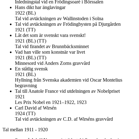
Inledningstal vid en Frödingsoaré i Börssalen
Hans dikt har änglavingar
1922 (BL)
Tal vid avtäckningen av Wallinstoden i Solna
Tal vid avtäckningen av Frödingbysten på Djurgården
1921 (TT)
Låt det som är svenskt vara svenskt!
1921 (BL) (TT)
Tal vid firandet av Brunnbäcksminnet
Vad han ville som konstnär var livet
1921 (BL) (TT)
Minnesord vid Anders Zorns gravvård
En ståtlig svensk
1921 (BL)
Hyllning från Svenska akademien vid Oscar Montelius
begravning
Tal till Anatole France vid utdelningen av Nobelpriset
1921
Les Prix Nobel en 1921–1922, 1923
Carl David af Wirsén
1924 (TT)
Tal vid avtäckningen av C.D. af Wirséns gravvård
Tal mellan 1911 - 1920