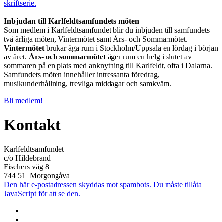
skriftserie.
Inbjudan till Karlfeldtsamfundets möten
Som medlem i Karlfeldtsamfundet blir du inbjuden till samfundets
två årliga möten, Vintermötet samt Års- och Sommarmötet.
Vintermötet
brukar äga rum i Stockholm/Uppsala en lördag i början
av året.
Års- och sommarmötet
äger rum en helg i slutet av
sommaren på en plats med anknytning till Karlfeldt, ofta i Dalarna.
Samfundets möten innehåller intressanta föredrag,
musikunderhållning, trevliga middagar och samkväm.
Bli medlem!
Kontakt
Karlfeldtsamfundet
c/o Hildebrand
Fischers väg 8
744 51 Morgongåva
Den här e-postadressen skyddas mot spambots. Du måste tillåta
JavaScript för att se den.