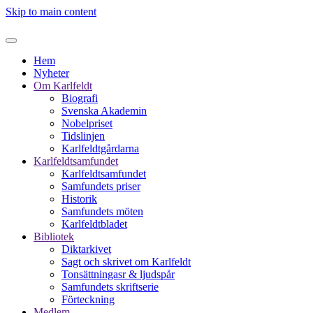
Skip to main content
Hem
Nyheter
Om Karlfeldt
Biografi
Svenska Akademin
Nobelpriset
Tidslinjen
Karlfeldtgårdarna
Karlfeldtsamfundet
Karlfeldtsamfundet
Samfundets priser
Historik
Samfundets möten
Karlfeldtbladet
Bibliotek
Diktarkivet
Sagt och skrivet om Karlfeldt
Tonsättningasr & ljudspår
Samfundets skriftserie
Förteckning
Medlem