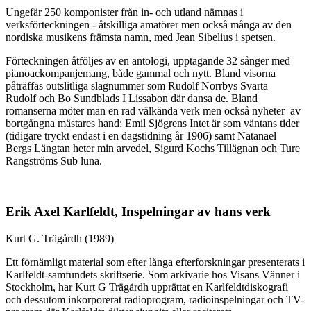
Ungefär 250 komponister från in- och utland nämnas i
verksförteckningen - åtskilliga amatörer men också många av den
nordiska musikens främsta namn, med Jean Sibelius i spetsen.
Förteckningen åtföljes av en antologi, upptagande 32 sånger med
pianoackompanjemang, både gammal och nytt. Bland visorna
påträffas outslitliga slagnummer som Rudolf Norrbys Svarta
Rudolf och Bo Sundblads I Lissabon där dansa de. Bland
romanserna möter man en rad välkända verk men också nyheter av
bortgångna mästares hand: Emil Sjögrens Intet är som väntans tider
(tidigare tryckt endast i en dagstidning år 1906) samt Natanael
Bergs Längtan heter min arvedel, Sigurd Kochs Tillägnan och Ture
Rangströms Sub luna.
Erik Axel Karlfeldt, Inspelningar av hans verk
Kurt G. Trägårdh (1989)
Ett förnämligt material som efter långa efterforskningar presenterats i
Karlfeldt-samfundets skriftserie.
Som arkivarie hos Visans Vänner i
Stockholm, har Kurt G Trägårdh upprättat en Karlfeldtdiskografi
och dessutom inkorporerat radioprogram, radioinspelningar och TV-