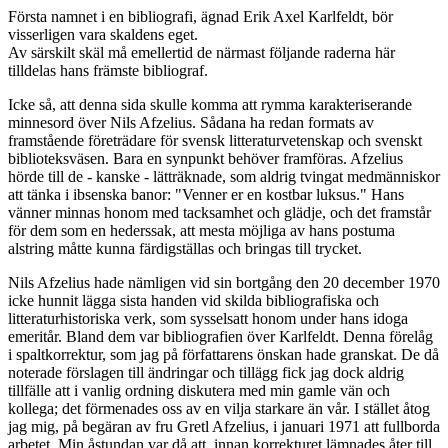
Första namnet i en bibliografi, ägnad Erik Axel Karlfeldt, bör
visserligen vara skaldens eget.
Av särskilt skäl må emellertid de närmast följande raderna här
tilldelas hans främste bibliograf.
Icke så, att denna sida skulle komma att rymma karakteriserande
minnesord över Nils Afzelius. Sådana ha redan formats av
framstående företrädare för svensk litteraturvetenskap och svenskt
biblioteksväsen. Bara en synpunkt behöver framföras. Afzelius
hörde till de - kanske - lätträknade, som aldrig tvingat medmänniskor
att tänka i ibsenska banor: "Venner er en kostbar luksus." Hans
vänner minnas honom med tacksamhet och glädje, och det framstår
för dem som en hederssak, att mesta möjliga av hans postuma
alstring måtte kunna färdigställas och bringas till trycket.
Nils Afzelius hade nämligen vid sin bortgång den 20 december 1970
icke hunnit lägga sista handen vid skilda bibliografiska och
litteraturhistoriska verk, som sysselsatt honom under hans idoga
emeritår. Bland dem var bibliografien över Karlfeldt. Denna förelåg
i spaltkorrektur, som jag på författarens önskan hade granskat. De då
noterade förslagen till ändringar och tillägg fick jag dock aldrig
tillfälle att i vanlig ordning diskutera med min gamle vän och
kollega; det förmenades oss av en vilja starkare än vår. I stället åtog
jag mig, på begäran av fru Gretl Afzelius, i januari 1971 att fullborda
arbetet. Min åstundan var då att, innan korrekturet lämnades åter till