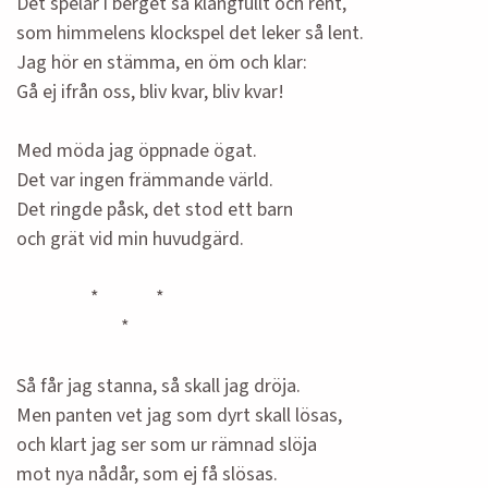
Det spelar i berget så klangfullt och rent,
som himmelens klockspel det leker så lent.
Jag hör en stämma, en öm och klar:
Gå ej ifrån oss, bliv kvar, bliv kvar!
Med möda jag öppnade ögat.
Det var ingen främmande värld.
Det ringde påsk, det stod ett barn
och grät vid min huvudgärd.
* *
*
Så får jag stanna, så skall jag dröja.
Men panten vet jag som dyrt skall lösas,
och klart jag ser som ur rämnad slöja
mot nya nådår, som ej få slösas.