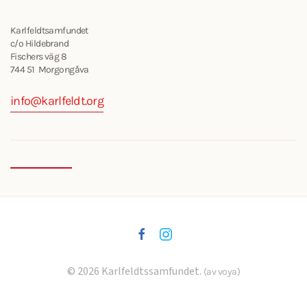
Karlfeldtsamfundet
c/o Hildebrand
Fischers väg 8
744 51 Morgongåva
info@karlfeldt.org
©
2026
Karlfeldtssamfundet.
(av voya)