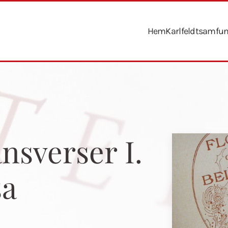
Hem
Karlfeldtsamfu
nsverser I.
sa