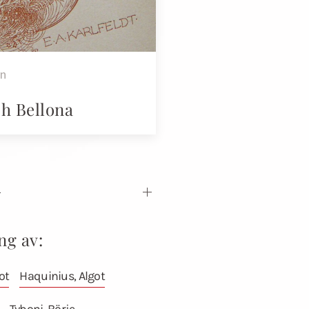
en
ch Bellona
ng av:
ot
Haquinius, Algot
Tyboni, Börje