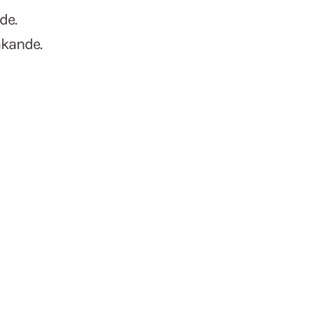
de.
åkande.