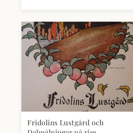
Fridolins Lustgård och
Dalmålningar på rim