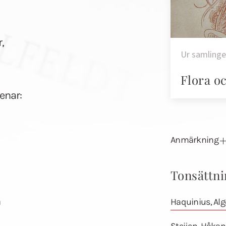
,
Ur samling
Flora o
enar:
Anmärkning
Tonsättni
n
Haquinius, Alg
Steijen, Håkan