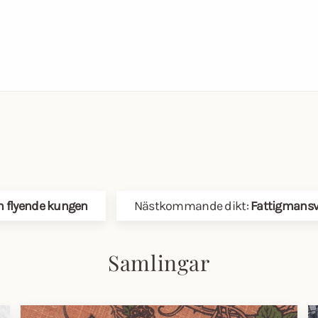
n flyende kungen
Nästkommande dikt:
Fattigmansve
Samlingar