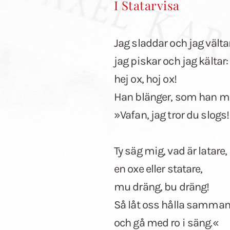
I Statarvisa
Jag sladdar och jag vältar
jag piskar och jag kältar:
hej ox, hoj ox!
Han blänger, som han m
»Vafan, jag tror du slogs!
Ty säg mig, vad är latare,
en oxe eller statare,
mu dräng, bu dräng!
Så låt oss hålla samma
och gå med ro i säng.«